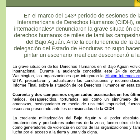
En el marco del 143º período de sesiones de 
Interamericana de Derechos Humanos (CIDH), o
internacionales* d
enunciaron la grave situación de 
derechos humanos de miles de familias campesin
del Bajo Aguán. Ante la contundencia de la de
delegación del Estado de Honduras no supo hace
pintar un escenario irreal que desconcertó a la
La grave situación de los Derechos Humanos en el Bajo Aguán volvió
internacional. Durante la audiencia concedida este 24 de oct
Washington, las organizaciones que integraron la
Misión Internacion
UITA
, presentaron y actualizaron las conclusiones y recomendaci
Informe Final, sobre la situación de los Derechos Humanos en esta zo
Cuarenta y dos campesinos organizados asesinados en los últi
heridos, desaparecidos, torturados, así como un sinnúmero de 
amenazas, hostigamiento en medio de una total impunidad, fueron
escenario presentado ante los comisionados de la
CIDH
.
La creciente militarización del Bajo Aguán y el poder absolut
terratenientes y productores palmeros de la zona, fueron otros de l
como generadores de violencia en contra de las organizaciones y fa
lucha por el acceso a la tierra y una vida digna.