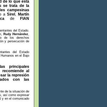
ad de lo que está
 se trata de la
ades campesinas
jo a
Sirel
,
Martín
ica
de
FIAN
entantes del Estado.
án,
Rudy Hernández
,
nto de los derechos
ión y persecución de
ntantes del Estado
s Humanos en el Bajo
as principales
H recomiende al
esar
la represión
mados con las
te de la situación de
s, así como expresar
al y en el comunicado