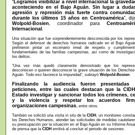
“
Logramos visibilizar a nivel internacional la graved
aconteciendo en el Bajo Aguán. Sin lugar a dudas
agresión y represión más fuerte contra comunid
durante los últimos 15 años en
Centroamérica
”, di
Wolpold-Bosien
,
coordinador para
Centroamér
Internacional
.
Una situación que fue sorprendentemente desconocida por los repres
Según el defensor de derechos humanos radicado en el Bajo Agu
prefirieron pintar un escenario irreal de respeto y cumplimie
fundamentales de las familias campesinas, así como de investigac
los delitos.
“Una vez más quedó claramente demostrado que los represe
desconocen o quieren desconocer la grave situación de los Derecho
Aguán. Todo eso favorece la impunidad”, subrayó
Wolpold-Bosien
.
Finalizando la audiencia fueron presentadas l
peticiones, entre las cuales destacan que la CID
Estado investigar y sancionar todos los crímenes, c
y la violencia y respetar los acuerdos fir
organizaciones campesinas
,
entre otros.
También se solicitó una visita in situ de la
CIDH
, un monitoreo constan
los Derechos Humanos, atender las solicitudes de medidas cautelare
su preocupación por la situación en el Bajo Aguán en su Informe Anu
de prensa que la
CIDH
emitirá al concluir el periodo de sesiones.