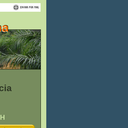
cia
DH