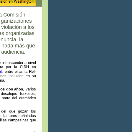
la Comisión
rganizaciones
violación a los
as organizadas
nuncia, la
r nada más que
 audiencia.
 a trascender a nivel
ubre por la
CIDH
en
al
, entre ellas la
Rel-
ones incluidas en su
na.
mos dos años
, varios
desalojos forzosos,
 parte del dramático
o del que gozan los
os factores señalados
milias campesinas que