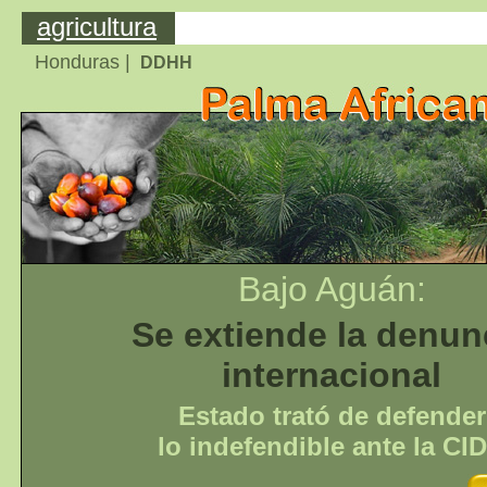
agricultura
Honduras |
DDHH
Bajo Aguán:
Se extiende la denun
internacional
Estado trató de defender
lo indefendible ante la CI