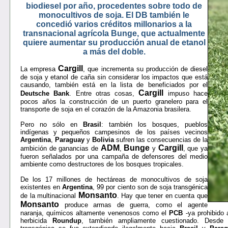
biodiesel por año, procedentes sobre todo de
monocultivos de soja. El DB también le
concedió varios créditos millonarios a la
transnacional agrícola Bunge, que actualmente
quiere aumentar su producción anual de etanol
a más del doble.
Cargill
La empresa
, que incrementa su producción de diesel
de soja y etanol de caña sin considerar los impactos que está
causando, también está en la lista de beneficiados por el
Cargill
Deutsche Bank
. Entre otras cosas,
impuso hace
pocos años la construcción de un puerto granelero para el
transporte de soja en el corazón de la Amazonia brasilera.
Pero no sólo en
Brasil
: también los bosques, pueblos
indígenas y pequeños campesinos de los países vecinos
Argentina
,
Paraguay
y
Bolivia
sufren las consecuencias de la
ADM
Bunge
Cargill
ambición de ganancias de
,
y
, que ya
fueron señalados por una campaña de defensores del medio
ambiente como destructores de los bosques tropicales.
De los 17 millones de hectáreas de monocultivos de soja
existentes en
Argentina
, 99 por ciento son de soja transgénica
Monsanto
de la multinacional
. Hay que tener en cuenta que
Monsanto
produce armas de guerra, como el agente
naranja, químicos altamente venenosos como el
PCB
-ya prohibido a
herbicida
Roundup
, también ampliamente cuestionado. Desd