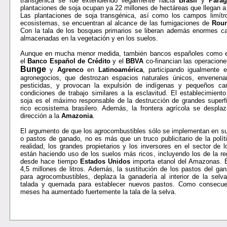
transgénica se fue extendiendo ilegalmente hacia
Brasil
y
Parag
plantaciones de soja ocupan ya 22 millones de hectáreas que llegan a
Las plantaciones de soja transgénica, así como los campos limít
ecosistemas, se encuentran al alcance de las fumigaciones de
Rou
Con la tala de los bosques primarios se liberan además enormes c
almacenadas en la vegetación y en los suelos.
Aunque en mucha menor medida, también bancos españoles como 
el
Banco Español de Crédito
y el
BBVA
co-financian las operacio
Bunge
y
Agrenco
en
Latinoamérica
,
participando igualmente e
agronegocios, que destrozan espacios naturales únicos, envenena
pesticidas, y provocan la expulsión de indígenas y pequeños c
condiciones de trabajo similares a la esclavitud. El establecimien
soja es el máximo responsable de la destrucción de grandes superfi
rico ecosistema brasilero. Además, la frontera agrícola se desp
dirección a la
Amazonia
.
El argumento de que los agrocombustibles sólo se implementan en su
o pastos de ganado, no es más que un truco publicitario de la políti
realidad, los grandes propietarios y los inversores en el sector de 
están haciendo uso de los suelos más ricos, incluyendo los de la r
desde hace tiempo
Estados Unidos
importa etanol del Amazonas. 
4,5 millones de litros. Además, la sustitución de los pastos del ga
para agrocombustibles, deplaza la ganadería al interior de la sel
talada y quemada para establecer nuevos pastos. Como consecuen
meses ha aumentado fuertemente la tala de la selva.