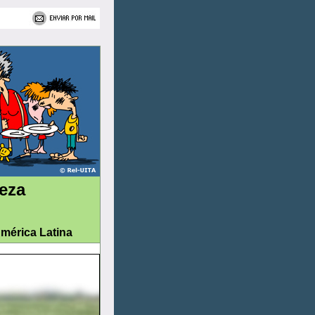
leza
mérica Latina