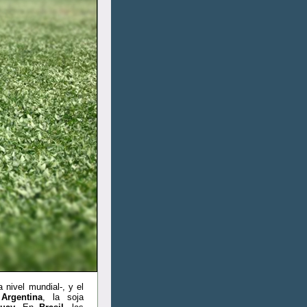
 nivel mundial-, y el
e
Argentina
, la soja