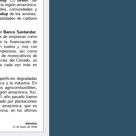
uay
. En
Brasil
, las
 la región amazónica.
rofes, comunidades y
ndup
de los aviones.
antidades de carbono
el
Banco Santander
,
nes de empresas como
n la financiación de
n suelos y ríos con
ampesinos, así como
to de monocultivos de
cies del Cerrado, un
laza cada vez más en
perficies degradadas
ca y la industria. En
los agrocombustibles,
egión amazónica. Así,
El año pasado fueron
nado por plantaciones
va amazónica, que es
cia, en los últimos
Rebelión
12 de junio de 2008