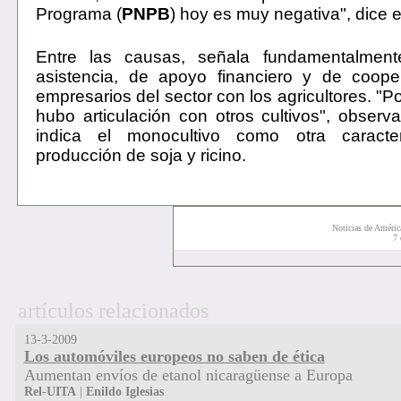
Programa (
PNPB
) hoy es muy negativa", dice el
Entre las causas, señala fundamentalment
asistencia, de apoyo financiero y de coope
empresarios del sector con los agricultores. "Po
hubo articulación con otros cultivos", obser
indica el monocultivo como otra caracter
producción de soja y ricino.
Noticias de Améric
7
artículos relacionados
13-3-2009
Los automóviles europeos no saben de ética
Aumentan envíos de etanol nicaragüense
a Europa
Rel
-
UITA
|
Enildo
Iglesias