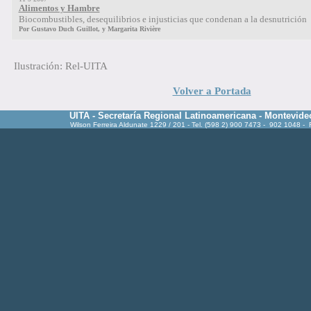
Alimentos y Hambre
Biocombustibles, desequilibrios e injusticias que condenan a la desnutrición
Por Gustavo Duch Guillot, y Margarita Rivière
Ilustración: Rel-UITA
Volver a Portada
UITA - Secretaría Regional Latinoamericana - Montevide
Wilson Ferreira Aldunate 1229 / 201 - Tel. (598 2) 900 7473 - 902 1048 -