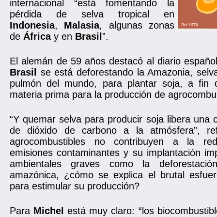
internacional “está fomentando la
pérdida de selva tropical en
Indonesia
,
Malasia
, algunas zonas
de
África
y en
Brasil
”.
El alemán de 59 años destacó al diario españo
Brasil
se está deforestando la Amazonia, selva
pulmón del mundo, para plantar soja, a fin
materia prima para la producción de agrocombus
“Y quemar selva para producir soja libera una
de dióxido de carbono a la atmósfera”, ref
agrocombustibles no contribuyen a la re
emisiones contaminantes y su implantación im
ambientales graves como la deforestació
amazónica, ¿cómo se explica el brutal esfuerz
para estimular su producción?
Para
Michel
está muy claro: “los biocombustib