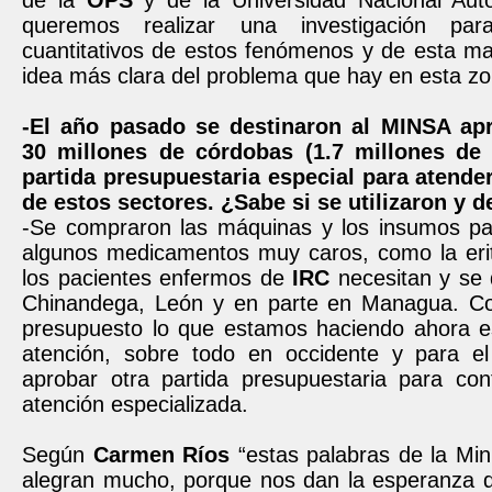
de la
OPS
y de la Universidad Nacional Au
queremos realizar una investigación par
cuantitativos de estos fenómenos y de esta ma
idea más clara del problema que hay en esta zo
-El año pasado se destinaron al MINSA a
30 millones de córdobas (1.7 millones de
partida presupuestaria especial para atend
de estos sectores. ¿Sabe si se utilizaron y 
-Se compraron las máquinas y los insumos par
algunos medicamentos muy caros, como la erit
los pacientes enfermos de
IRC
necesitan y se 
Chinandega, León y en parte en Managua. Co
presupuesto lo que estamos haciendo ahora es
atención, sobre todo en occidente y para e
aprobar otra partida presupuestaria para con
atención especializada.
Según
Carmen
Ríos
“estas palabras de la Min
alegran mucho, porque nos dan la esperanza de