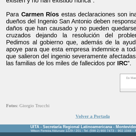
existen y no han existido nunca”.
Para
Carmen
Ríos
estas declaraciones son in
dueños del Ingenio San Antonio deben responsab
daños que han causado y no pueden quedarse
cruzados dejando la resolución del probl
Pedimos al gobierno que, además de la ayuda
apoye para que esta empresa indemnice a tod
que salieron del ingenio severamente afectadas
las familias de los miles de fallecidos por
IRC
”.
En Man
Fotos
: Giorgio Trucchi
Volver a Portada
UITA - Secretaría Regional Latinoamericana - Montevide
Wilson Ferreira Aldunate 1229 / 201 - Tel. (598 2) 900 7473 - 902 1048 -