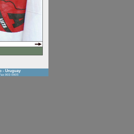
o - Uruguay
 Fax 903 0905