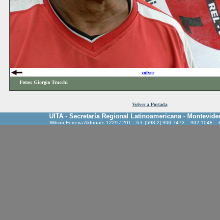
volver
Fotos:
Giorgio Trucchi
Volver a Portada
UITA - Secretaría Regional Latinoamericana - Montevide
Wilson Ferreira Aldunate 1229 / 201 - Tel. (598 2) 900 7473 - 902 1048 -