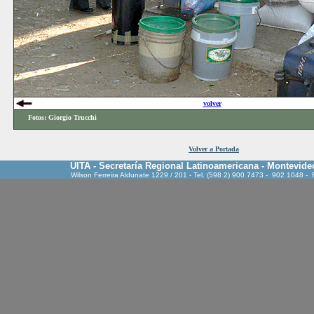
volver
Fotos:
Giorgio Trucchi
Volver a Portada
UITA - Secretaría Regional Latinoamericana - Montevide
Wilson Ferreira Aldunate 1229 / 201 - Tel. (598 2) 900 7473 - 902 1048 -