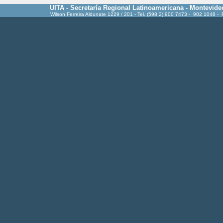
UITA - Secretaría Regional Latinoamericana - Montevide
Wilson Ferreira Aldunate 1229 / 201 - Tel. (598 2) 900 7473 - 902 1048 -