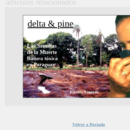
artículos relacionados
delta & pine
Las Semillas
de la Muerte
Basura tóxica
en Paraguay
Carlos Amorín
Volver a Portada