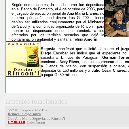
Según comprobantes, la citada suma fue depositada
en el Banco de Fomento, el 4 de octubre de 2006, pero
el juzgado de ejecución penal de
Ana María Llanes
, no
informa qué pasó con el dinero. Los G. 200 millones
debían ser utilizados conjuntamente por el Ministerio
de Salud y la comunidad organizada de Rincón’i, para
montar un dispensario donde se atendería a los
afectados por las terribles secuelas que dejó la
contaminación ambiental y sanitaria, refirió
Amorín
.
Segovia
manifestó que solicitó datos en el juzg
Diego Escobar
les indicó que el expediente no 
secretaría. El juez de Paraguarí,
Germán Torre
condenó a
Nery Rivas
, ingeniero agrónomo de la 
a 2 años de prisión, con suspensión a prueba, c
depositar G. 150 millones y a
Julio César Chávez
,
a pagar G. 50 millones.
artículos relacionados
9-9-2008 Paraguay - Delta&Pine
Renace la esperanza
Con Ana María Segovia, de Rincon’í
Carlos Amorín