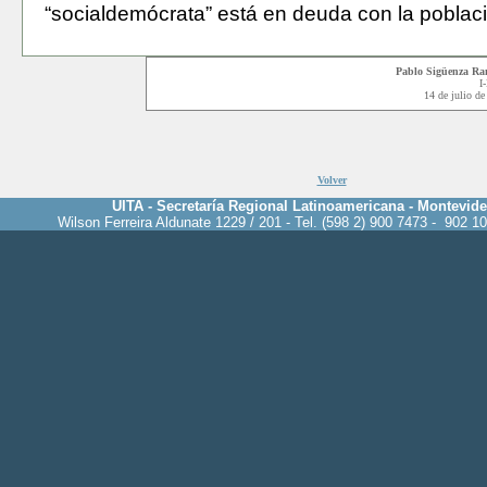
“socialdemócrata” está en deuda con la poblac
Pablo Sigüenza Ra
I
14 de julio
de
Volver
UITA - Secretaría Regional Latinoamericana - Montevid
Wilson Ferreira Aldunate 1229 / 201 - Tel. (598 2) 900 7473 - 902 