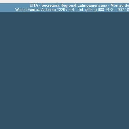
UITA - Secretaría Regional Latinoamericana - Montevid
Wilson Ferreira Aldunate 1229 / 201 - Tel. (598 2) 900 7473 - 902 