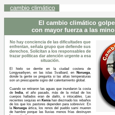
cambio climático
El cambio climático golp
con mayor fuerza a las mino
No hay conciencia de las dificultades que
enfrentan, señala grupo que defiende sus
derechos. Solicitan a los responsables de
trazar políticas dar atención urgente a esa
situación.
El hielo se derrite en la ciudad costera de
Longyearbyen, en las islas Svalbard, en
Noruega
,
donde la gente se pregunta si las altas temperaturas
son un preocupante signo del calentamiento global.
Cuando se retiraron las aguas que inundaron la costa
de
India
, el año pasado, más de la mitad de los
cuerpos hallados eran de
dalits
, o intocables. Las
recientes sequías en
Kenia
han diezmado los rebaños
de los que los pastores dependen para sobrevivir. En
la
Noruega
ártica, los renos del pueblo sami mueren
de hambre porque las lluvias menos frías destruyen