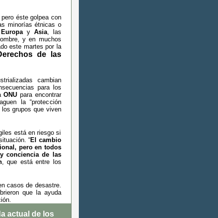
, pero éste golpea con
as minorías étnicas o
a
Europa
y
Asia
, las
 hombre, y en muchos
ado este martes por la
Derechos de las
trializadas cambian
nsecuencias para los
la
ONU
para encontrar
guen la “protección
e los grupos que viven
iles está en riesgo si
ituación. “
El cambio
ional, pero en todos
y conciencia de las
n
, que está entre los
 en casos de desastre.
brieron que la ayuda
ión.
a actual de los