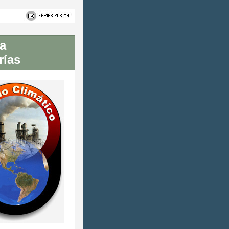
ea
rías