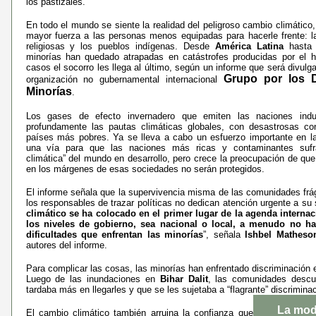
los pastizales.
En todo el mundo se siente la realidad del peligroso cambio climático
mayor fuerza a las personas menos equipadas para hacerle frente: l
religiosas y los pueblos indígenas. Desde
América Latina
hast
minorías han quedado atrapadas en catástrofes producidas por el
casos el socorro les llega al último, según un informe que será divulg
Grupo por los 
organización no gubernamental internacional
Minorías
.
Los gases de efecto invernadero que emiten las naciones indus
profundamente las pautas climáticas globales, con desastrosas co
países más pobres. Ya se lleva a cabo un esfuerzo importante en 
una vía para que las naciones más ricas y contaminantes sufra
climática” del mundo en desarrollo, pero crece la preocupación de qu
en los márgenes de esas sociedades no serán protegidos.
El informe señala que la supervivencia misma de las comunidades frág
los responsables de trazar políticas no dedican atención urgente a su s
climático se ha colocado en el primer lugar de la agenda internac
los niveles de gobierno, sea nacional o local, a menudo no ha
dificultades que enfrentan las minorías
”, señala
Ishbel Matheso
autores del informe.
Para complicar las cosas, las minorías han enfrentado discriminación
Luego de las inundaciones en
Bihar Dalit
, las comunidades descu
tardaba más en llegarles y que se les sujetaba a “flagrante” discriminac
La mod
El cambio climático también arruina la confianza que