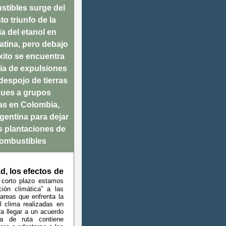
tibles surge del
o triunfo de la
ia del etanol en
atina, pero debajo
xito se encuentra
ria de expulsiones
despojo de tierras
ques a grupos
as en Colombia,
rgentina para dejar
as plantaciones de
ombustibles
d, los efectos de
 corto plazo estamos
ión climática” a las
areas que enfrenta la
 clima realizadas en
a llegar a un acuerdo
a de ruta contiene