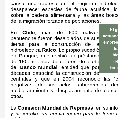
causa una represa en el régimen hidrológ
desaparecer especies de fauna acuática, l
sobre la cadena alimentaria y las áreas bos
de la migración forzada de poblaciones.
El 
En
Chile
, más de 600 nativos
actuand
pehuenche fueron desalojados de sus
empres
tierras para la construcción de la
lo
hidroeléctrica
Ralco
. Lo propio sucedió
hi
en Pangue, que recibió un préstamo
de 150 millones de dólares de parte
(r
del
Banco Mundial
, entidad que por
ter
décadas patrocinó la construcción de
centrales y que en 2004 reconoció las “c
negativas” de sus actos: sobreprecios, de
medio ambiente y desplazamiento de comun
otros.
La
Comisión Mundial de Represas
, en su in
y desarrollo: un nuevo marco para la toma 