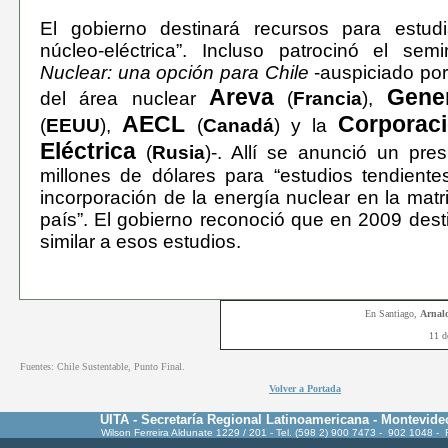
El gobierno destinará recursos para estudi
núcleo-eléctrica”. Incluso patrocinó el sem
Nuclear: una opción para Chile
-auspiciado po
Areva
Gener
del área nuclear
(
Francia
),
AECL
Corporac
(
EEUU
),
(
Canadá
) y la
Eléctrica
(
Rusia
)-. Allí se anunció un pr
millones de dólares para “estudios tendiente
incorporación de la energía nuclear en la matri
país”. El gobierno reconoció que en 2009 desti
similar a esos estudios.
En Santiago
,
Arnal
11 d
Fuentes: Chile Sustentable, Punto Final.
Volver a Portada
UITA - Secretaría Regional Latinoamericana - Montevide
Wilson Ferreira Aldunate 1229 / 201 - Tel. (598 2) 900 7473 - 902 1048 -