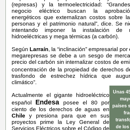
(represas) y la termoelectricidad: “Grande
negocio eléctrico buscan la aprobaci
energéticos que externalizan costos sobre l
personas y el patrimonio natural”, dice. Se n
intentando imponer la instalación de 
hidroeléctricas y mega térmicas (a carbón).
Según
Larraín
, la “inclinación” empresarial por
megarepresas se debe a un sesgo de merca
precio del carbón sin internalizar costos de e
concentración de la propiedad de derechos d
trasfondo de estrechez hídrica que augu
climático”.
Unas 45
Actualmente el gigante hidroeléctrico
mayo
Endesa
español
posee el 80 por
países 
ciento de los derechos de aguas en
fr
Chile
y presiona para que en sus
transf
proyectos prime la Ley General de
de los
Servicios Eléctricos sobre el Código de