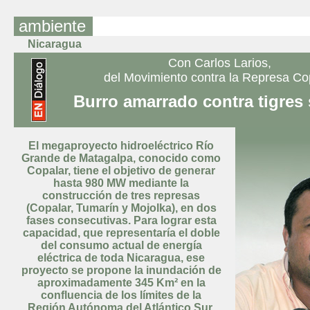
ambiente
Nicaragua
Con Carlos Larios,
del Movimiento contra la Represa Co
Burro amarrado contra tigres 
El megaproyecto hidroeléctrico Río
Grande de Matagalpa, conocido como
Copalar, tiene el objetivo de generar
hasta 980 MW mediante la
construcción de tres represas
(Copalar, Tumarín y Mojolka), en dos
fases consecutivas. Para lograr esta
capacidad, que representaría el doble
del consumo actual de energía
eléctrica de toda Nicaragua, ese
proyecto se propone la inundación de
aproximadamente 345 Km² en la
confluencia de los límites de la
Región Autónoma del Atlántico Sur,