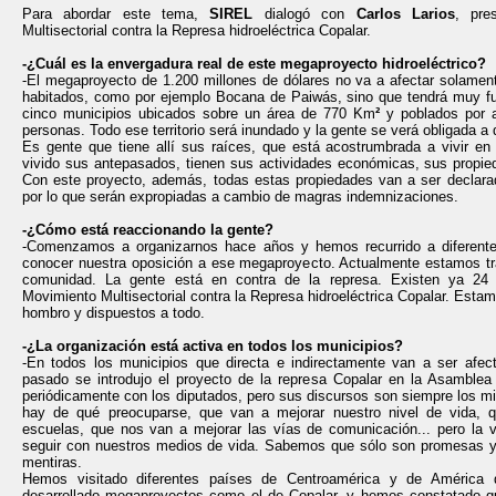
Para abordar este tema,
SIREL
dialogó con
Carlos Larios
, pre
Multisectorial contra la Represa hidroeléctrica Copalar.
-¿Cuál es la envergadura real de este megaproyecto hidroeléctrico?
-El megaproyecto de 1.200 millones de dólares no va a afectar solamen
habitados, como por ejemplo Bocana de Paiwás, sino que tendrá muy f
cinco municipios ubicados sobre un área de 770 Km
²
y poblados por 
personas. Todo ese territorio será inundado y la gente se verá obligada a
Es gente que tiene allí sus raíces, que está acostrumbrada a vivir e
vivido sus antepasados, tienen sus actividades económicas, sus propied
Con este proyecto, además, todas estas propiedades van a ser declarada
por lo que serán expropiadas a cambio de magras indemnizaciones.
-¿Cómo está reaccionando la gente?
-Comenzamos a organizarnos hace años y hemos recurrido a diferente
conocer nuestra oposición a ese megaproyecto. Actualmente estamos t
comunidad. La gente está en contra de la represa. Existen ya 24 
Movimiento Multisectorial contra la Represa hidroeléctrica Copalar. Est
hombro y dispuestos a todo.
-¿La organización está activa en todos los municipios?
-En todos los municipios que directa e indirectamente van a ser af
pasado se introdujo el proyecto de la represa Copalar en la Asamblea
periódicamente con los diputados, pero sus discursos son siempre los 
hay de qué preocuparse, que van a mejorar nuestro nivel de vida, q
escuelas, que nos van a mejorar las vías de comunicación... pero la
seguir con nuestros medios de vida. Sabemos que sólo son promesas y
mentiras.
Hemos visitado diferentes países de Centroamérica y de América 
desarrollado megaproyectos como el de Copalar, y hemos constatado q