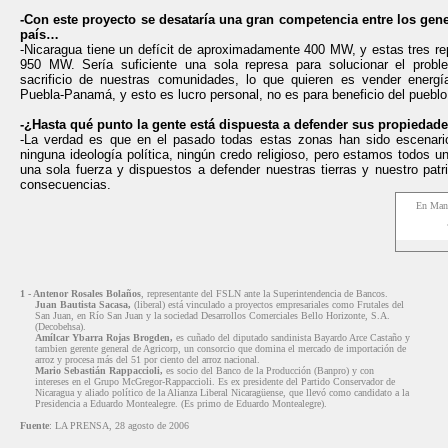
-Con este proyecto se desataría una gran competencia entre los gen
país…
-Nicaragua tiene un defícit de aproximadamente 400 MW, y estas tres re
950 MW. Sería suficiente una sola represa para solucionar el probl
sacrificio de nuestras comunidades, lo que quieren es vender energ
Puebla-Panamá, y esto es lucro personal, no es para beneficio del pueblo
-¿Hasta qué punto la gente está dispuesta a defender sus propiedad
-La verdad es que en el pasado todas estas zonas han sido escenari
ninguna ideología política, ningún credo religioso, pero estamos todos u
una sola fuerza y dispuestos a defender nuestras tierras y nuestro patr
consecuencias.
En Man
1 - Antenor Rosales Bolaños
, representante del FSLN ante la Superintendencia de Bancos.
Juan Bautista Sacasa,
(liberal) está vinculado a proyectos empresariales como Frutales del
San Juan, en Río San Juan y la sociedad Desarrollos Comerciales Bello Horizonte, S.A.
(Decobehsa).
Amílcar Ybarra Rojas Brogden,
es cuñado del diputado sandinista Bayardo Arce Castaño y
tambien gerente general de Agricorp, un consorcio que domina el mercado de importación de
arroz y procesa más del 51 por ciento del arroz nacional.
Mario Sebastián Rappaccioli,
es socio del Banco de la Producción (Banpro) y con
intereses en el Grupo McGregor-Rappaccioli. Es ex presidente del Partido Conservador de
Nicaragua y aliado político de la Alianza Liberal Nicaragüense, que llevó como candidato a la
Presidencia a Eduardo Montealegre. (Es primo de Eduardo Montealegre)
.
Fuente
: LA PRENSA, 28 agosto de 2006