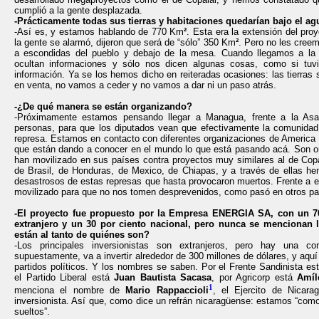
cumplió a la gente desplazada.
-Prácticamente todas sus tierras y habitaciones quedarían bajo el 
-
Así es, y estamos hablando de 770 Km
²
.
Esta era la extensión del proy
la gente se alarmó, dijeron que será de “sólo” 350 Km
²
. Pero no les cree
a escondidas del pueblo y debajo de la mesa. Cuando llegamos a la
ocultan informaciones y sólo nos dicen algunas cosas, como si tuvi
información. Ya se los hemos dicho en reiteradas ocasiones: las tierras 
en venta, no vamos a ceder y no vamos a dar ni un paso atrás.
-¿De qué manera se están organizando?
-Próximamente estamos pensando llegar a Managua, frente a la As
personas, para que los diputados vean que efectivamente la comunidad
represa. Estamos en contacto con diferentes organizaciones de America
que están dando a conocer en el mundo lo que está pasando acá. Son o
han movilizado en sus países contra proyectos muy similares al de Cop
de Brasil, de Honduras, de Mexico, de Chiapas, y a través de ellas he
desastrosos de estas represas que hasta provocaron muertos. Frente a 
movilizado para que no nos tomen desprevenidos, como pasó en otros pa
-El proyecto fue propuesto por la Empresa ENERGIA SA, con un 70
extranjero y un 30 por ciento nacional, pero nunca se mencionan
están al tanto de quiénes son?
-Los principales inversionistas son extranjeros, pero hay una con
supuestamente, va a invertir alrededor de 300 millones de dólares, y aqu
partidos políticos. Y los nombres se saben. Por el Frente Sandinista e
el Partido Liberal está
Juan Bautista Sacasa
, por Agricorp está
Amíl
1
menciona el nombre de
Mario Rappaccioli
, el Ejercito de Nicar
inversionista. Así que, como dice un refrán nicaragüense: estamos “como
sueltos”.