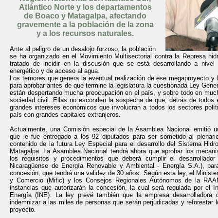
Atlántico Norte y los departamentos
de Boaco y Matagalpa, afectando
gravemente a la población de la zona
y a los recursos naturales.
Ante al peligro de un desalojo forzoso, la población
se ha organizado en el Movimiento Multisectorial contra la Represa hidr
tratado de incidir en la discusión que se está desarrollando a nivel
energético y de acceso al agua.
Los temores que genera la eventual realización de ese megaproyecto y l
para aprobar antes de que termine la legislatura la cuestionada Ley Gene
están despertando mucha preocupación en el país, y sobre todo en much
sociedad civil. Ellas no esconden la sospecha de que, detrás de todos 
grandes intereses económicos que involucran a todos los sectores polít
país con grandes capitales extranjeros.
Actualmente, una Comisión especial de la Asamblea Nacional emitió un
que le fue entregado a los 92 diputados para ser sometido al plenario
contenido de la futura Ley Especial para el desarrollo del Sistema Hidr
Matagalpa. La Asamblea Nacional tendrá ahora que aprobar los mecani
los requisitos y procedimientos que deberá cumplir el desarrollado
Nicaragüense de Energía Renovable y Ambiental - Energía S.A.), par
concesión, que tendrá una validez de 30 años. Según esta ley, el Ministe
y Comercio (Mific) y los Consejos Regionales Autónomos de la RA
instancias que autorizarán la concesión, la cual será regulada por el I
Energía (INE). La ley prevé también que la empresa desarrolladora 
indemnizar a las miles de personas que serán perjudicadas y reforestar l
proyecto.