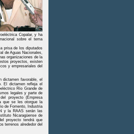
oeléctrica Copalar, y ha
 nacional sobre el tema
a prisa de los diputados
ral de Aguas Nacionales,
as organizaciones de la
estos proyectos, existen
icos y empresariales del
 dictamen favorable, el
. El dictamen refleja el
oeléctrico Río Grande de
smos legales y parte de
r del proyecto (Empresa
a que se les otorgue la
rio de Fomento, Industria
AN y la RAAS serán las
nstituto Nicaragüense de
del proyecto tendrá que
os terrenos alrededor del