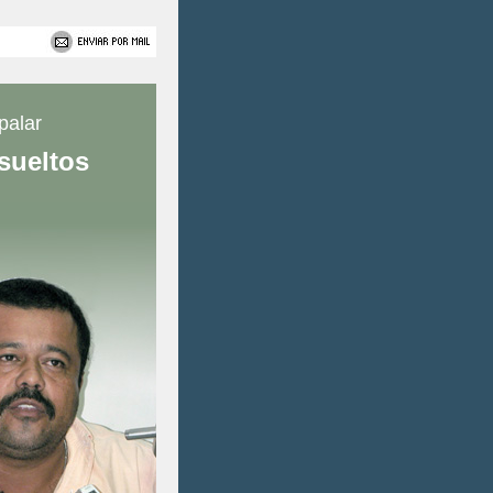
palar
sueltos