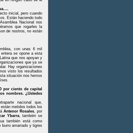
agua.…
ecto inicial, pero cuando
mos. Están haciendo todo
 Asamblea Nacional nos
éramos que rogarles la
son de nostros, no están
amblea, con unas 6 mil
 entera se opone a esta
 Latina que nos apoyan y
rganizaciones que ya se
alar. Hay organizaciones
mos visto los resultados
esta situación nos hemos
íses.
 por ciento de capital
 los nombres. ¿Ustedes
traparte nacional que,
í están metidos todos los
stá
Antenor Rosales
, por
car Ybarra
, también se
agua también está como
 burro amarrado y tigres