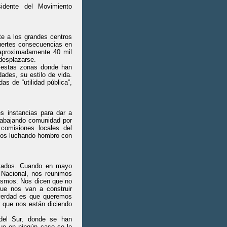
sidente del Movimiento
te a los grandes centros
uertes consecuencias en
aproximadamente 40 mil
 desplazarse.
n estas zonas donde han
ades, su estilo de vida.
s de “utilidad pública”,
s instancias para dar a
rabajando comunidad por
comisiones locales del
amos luchando hombro con
ectados. Cuando en mayo
 Nacional, nos reunimos
mismos. Nos dicen que no
ue nos van a construir
 verdad es que queremos
 que nos están diciendo
del Sur, donde se han
ue en ningún caso se le