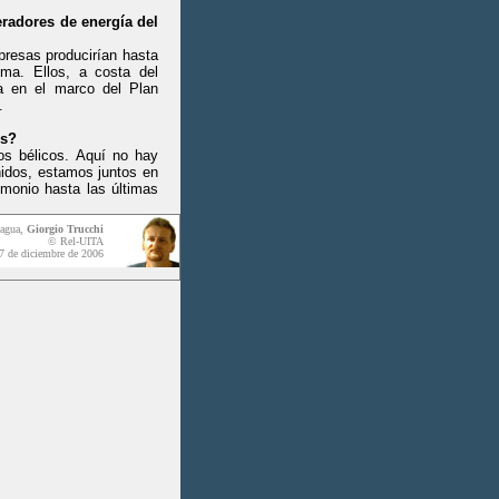
eradores de energía del
presas producirían hasta
ema. Ellos, a costa del
ía en el marco del Plan
.
es?
os bélicos. Aquí no hay
nidos, estamos juntos en
imonio hasta las últimas
agua,
Giorgio Trucchi
© Rel-UITA
7 de diciembre de 2006