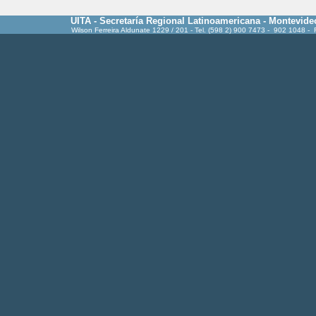
UITA - Secretaría Regional Latinoamericana - Montevide
Wilson Ferreira Aldunate 1229 / 201 - Tel. (598 2) 900 7473 - 902 1048 -