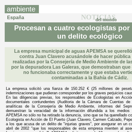
ambiente
NOTICIAS
España
del mundo
Procesan a cuatro ecologistas por
un delito ecológico
La empresa municipal de aguas APEMSA se querelló 
contra Juan Clavero acusándole de hacer pública l
realizadas por la Consejería de Medio Ambiente de la
por la depuradora Las Galeras, que demostraban que
no funcionaba correctamente y que estaba vert
contaminadas a la Bahía de Cádiz.
La empresa solicitó una fianza de 150.252 € (25 millones de peseta
indemnizaciones que pudieran corresponder por los graves perjuicios cau
En las diligencias previas, los responsables de Ecologistas en Acci
documentales contundentes (Auditoria de la Cámara de Cuentas de 
analíticas de la Consejería de Medio Ambiente, informes del Sep
demuestran la veracidad de la información difundida a los medios
APEMSA no sólo no ha retirado la denuncia, sino que se ha querellado c
Ecologista en Acción de El Puerto (Juan Clavero, Carmen Calzado, Pepe
a los que acusa de un delito de "injurias graves", por asegurar en un
abril de 2002 "que los responsables de esta empresa mienten al ase