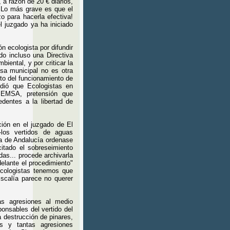
a razón de 20 € diarios,
 Lo más grave es que el
 para hacerla efectiva!
l juzgado ya ha iniciado
 ecologista por difundir
do incluso una Directiva
iental, y por criticar la
sa municipal no es otra
to del funcionamiento de
ndió que Ecologistas en
PEMSA, pretensión que
dentes a la libertad de
ión en el juzgado de El
los vertidos de aguas
ta de Andalucía ordenase
citado el sobreseimiento
as... procede archivarla
elante el procedimiento"
ecologistas tenemos que
iscalía parece no querer
s agresiones al medio
onsables del vertido del
a destrucción de pinares,
as y tantas agresiones