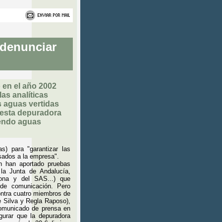
 denunciar
en el año 2002
as analíticas
s aguas vertidas
 esta depuradora
iendo aguas
s) para "garantizar las
sados a la empresa".
ón han aportado pruebas
la Junta de Andalucía,
rona y del SAS...) que
 de comunicación. Pero
ontra cuatro miembros de
 Silva y Regla Raposo),
 comunicado de prensa en
gurar que la depuradora