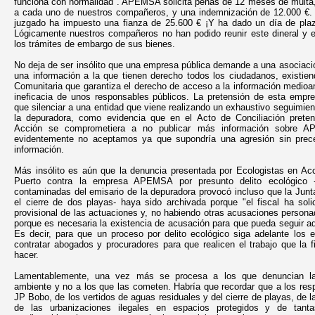
funciona con normalidad". APEMSA solicita penas de 12 meses de multa, 
a cada uno de nuestros compañeros, y una indemnización de 12.000 €.
juzgado ha impuesto una fianza de 25.600 € ¡Y ha dado un día de plazo
Lógicamente nuestros compañeros no han podido reunir este dineral y e
los trámites de embargo de sus bienes.
No deja de ser insólito que una empresa pública demande a una asociación
una información a la que tienen derecho todos los ciudadanos, existien
Comunitaria que garantiza el derecho de acceso a la información medioamb
ineficacia de unos responsables públicos. La pretensión de esta empre
que silenciar a una entidad que viene realizando un exhaustivo seguimien
la depuradora, como evidencia que en el Acto de Conciliación prete
Acción se comprometiera a no publicar más información sobre A
evidentemente no aceptamos ya que supondría una agresión sin prece
información.
Más insólito es aún que la denuncia presentada por Ecologistas en Acc
Puerto contra la empresa APEMSA por presunto delito ecológico -
contaminadas del emisario de la depuradora provocó incluso que la Jun
el cierre de dos playas- haya sido archivada porque "el fiscal ha soli
provisional de las actuaciones y, no habiendo otras acusaciones personad
porque es necesaria la existencia de acusación para que pueda seguir ad
Es decir, para que un proceso por delito ecológico siga adelante los 
contratar abogados y procuradores para que realicen el trabajo que la f
hacer.
Lamentablemente, una vez más se procesa a los que denuncian la
ambiente y no a los que las cometen. Habría que recordar que a los resp
JP Bobo, de los vertidos de aguas residuales y del cierre de playas, de l
de las urbanizaciones ilegales en espacios protegidos y de tant