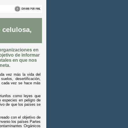
 celulosa,
 organizaciones en
jetivo de informar
ntales en que nos
neta.
ada vez más la vida del
uelos, desertificación,
sta cada vez se hace más
triunfos como leyes que
 especies en peligro de
tivo de que los países se
reado con el objetivo de
nvenio los países Partes
Contaminantes Orgánicos