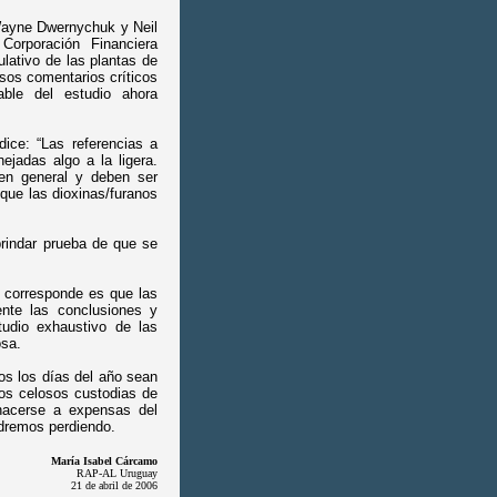
Wayne Dwernychuk y Neil
Corporación Financiera
ulativo de las plantas de
sos comentarios críticos
ble del estudio ahora
ice: “Las referencias a
ejadas algo a la ligera.
 en general y deben ser
que las dioxinas/furanos
rindar prueba de que se
 corresponde es que las
nte las conclusiones y
udio exhaustivo de las
osa.
os los días del año sean
os celosos custodias de
 hacerse a expensas del
ldremos perdiendo.
María Isabel Cárcamo
RAP-AL Uruguay
21 de abril de 2006