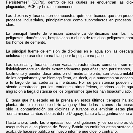
Persistentes” (COPs), dentro de los cuales se encuentran las dio
plaguicidas, PCBs y hexaclorobenceno.
Las dioxinas y furanos son compuestos químicos tóxicos que son produ
procesos industriales, principalmente como subproductos en procesos e
cloro.
La principal fuente de emisión atmosférica de dioxinas son los inc
peligrosos, domésticos, hospitalarios o el uso de residuos peligrosos co
los hornos de cemento.
La principal fuente de emisión de dioxinas en el agua son las descarg
celulosa que usa cloro para blanquear la pulpa para papel.
Las dioxinas y furanos tienen varias características comunes: son m
fisiológicamente en dosis extremadamente pequeñas; son persistentes, 
fácilmente y pueden durar años en el medio ambiente; son bioacumulabl
de los organismos y se biomagnifican, es decir, que aumentan su conce
a lo largo de las cadenas alimenticias. Por su persistencia pueden vi
siendo arrastrados por las corrientes atmosféricas, marinas o de ag
migración a larga distancia de los organismos que los han bioacumulado.
El tema que ha estado en la prensa en estos últimos tiempos ha sid
plantas de celulosa sobre el río Uruguay. Una de las razones a la oposi
sido la contaminación por dioxinas y furanos que emitirán estas pl
contaminarán ambas riberas del río Uruguay, tanto a la argentina como a
Hasta ahora, tanto las empresas, como el gobierno y los consultores d
asegurado que las plantas de Ence y Botnia no emitirían estas sustanci
acaba de hacerse público un nuevo informe que dice lo contrario.