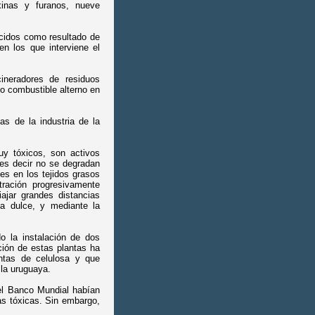
xinas y furanos, nueve
cidos como resultado de
n los que interviene el
ineradores de residuos
mo combustible alterno en
as de la industria de la
uy tóxicos, son activos
es decir no se degradan
es en los tejidos grasos
ntración progresivamente
ajar grandes distancias
ua dulce, y mediante la
o la instalación de dos
ción de estas plantas ha
antas de celulosa y que
 la uruguaya.
el Banco Mundial habían
as tóxicas. Sin embargo,