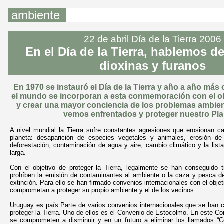
ambiente
22 de abril Día de la Tierra 2006
En el Día de la Tierra, hablemos de
dioxinas y furanos
En 1970 se instauró el Día de la Tierra y año a año más
el mundo se incorporan a esta conmemoración con el ob
y crear una mayor conciencia de los problemas ambie
vemos enfrentados y proteger nuestro Pla
A nivel mundial la Tierra sufre constantes agresiones que erosionan c
planeta: desaparición de especies vegetales y animales, erosión de s
deforestación, contaminación de agua y aire, cambio climático y la li
larga.
Con el objetivo de proteger la Tierra, legalmente se han conseguido 
prohíben la emisión de contaminantes al ambiente o la caza y pesca de
extinción. Para ello se han firmado convenios internacionales con el obje
comprometan a proteger su propio ambiente y el de los vecinos.
Uruguay es país Parte de varios convenios internacionales que se han c
proteger la Tierra. Uno de ellos es el Convenio de Estocolmo. En este Co
se comprometen a disminuir y en un futuro a eliminar los llamados “