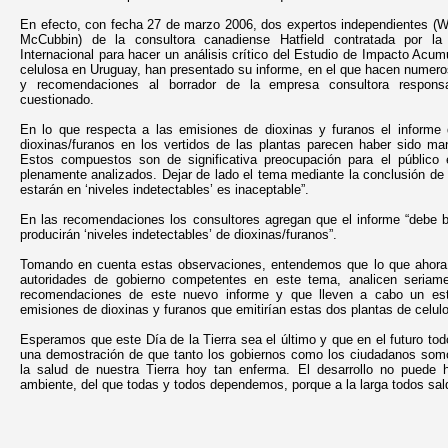
En efecto, con fecha 27 de marzo 2006, dos expertos independientes (
McCubbin) de la consultora canadiense Hatfield contratada por la 
Internacional para hacer un análisis crítico del Estudio de Impacto Acum
celulosa en Uruguay, han presentado su informe, en el que hacen numero
y recomendaciones al borrador de la empresa consultora responsa
cuestionado.
En lo que respecta a las emisiones de dioxinas y furanos el informe d
dioxinas/furanos en los vertidos de las plantas parecen haber sido man
Estos compuestos son de significativa preocupación para el público
plenamente analizados. Dejar de lado el tema mediante la conclusión de 
estarán en ‘niveles indetectables’ es inaceptable”.
En las recomendaciones los consultores agregan que el informe “debe b
producirán ‘niveles indetectables’ de dioxinas/furanos”.
Tomando en cuenta estas observaciones, entendemos que lo que ahora
autoridades de gobierno competentes en este tema, analicen seriame
recomendaciones de este nuevo informe y que lleven a cabo un est
emisiones de dioxinas y furanos que emitirían estas dos plantas de celul
Esperamos que este Día de la Tierra sea el último y que en el futuro tod
una demostración de que tanto los gobiernos como los ciudadanos som
la salud de nuestra Tierra hoy tan enferma. El desarrollo no puede
ambiente, del que todas y todos dependemos, porque a la larga todos sa