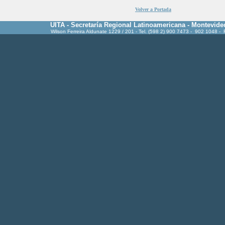
Volver a Portada
UITA - Secretaría Regional Latinoamericana - Montevide
Wilson Ferreira Aldunate 1229 / 201 - Tel. (598 2) 900 7473 - 902 1048 -