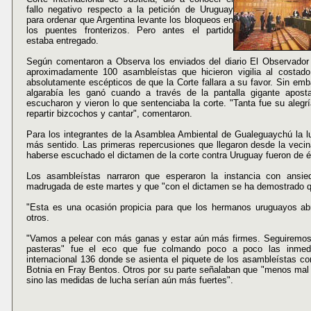
fallo negativo respecto a la petición de Uruguay
para ordenar que Argentina levante los bloqueos en
los puentes fronterizos. Pero antes el partido
estaba entregado.
Según comentaron a Observa los enviados del diario El Observador
aproximadamente 100 asambleístas que hicieron vigilia al costado
absolutamente escépticos de que la Corte fallara a su favor. Sin emb
algarabía les ganó cuando a través de la pantalla gigante apost
escucharon y vieron lo que sentenciaba la corte. "Tanta fue su aleg
repartir bizcochos y cantar", comentaron.
Para los integrantes de la Asamblea Ambiental de Gualeguaychú la l
más sentido. Las primeras repercusiones que llegaron desde la vecina
haberse escuchado el dictamen de la corte contra Uruguay fueron de éx
Los asambleístas narraron que esperaron la instancia con ansie
madrugada de este martes y que "con el dictamen se ha demostrado qu
"Esta es una ocasión propicia para que los hermanos uruguayos ab
otros.
"Vamos a pelear con más ganas y estar aún más firmes. Seguiremos
pasteras" fue el eco que fue colmando poco a poco las inmedi
internacional 136 donde se asienta el piquete de los asambleístas con
Botnia en Fray Bentos. Otros por su parte señalaban que "menos mal q
sino las medidas de lucha serían aún más fuertes".