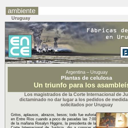
ambiente
Uruguay
Argentina – Uruguay
Plantas de celulosa
Un triunfo para los asambleí
Los magistrados de la Corte Internacional de Ju
dictaminado no dar lugar a los pedidos de medida
solicitados por Uruguay
Gritos, aplausos, abrazos, besos; todo fue euforia
en Entre Ríos cuando a poco de pasadas las 7:00
de la mañana Rosalyn Higgins, la presidenta de la
Corte Internacional de Justicia, dio a conocer el