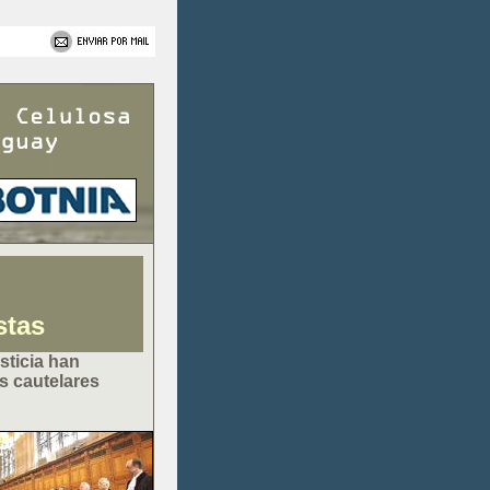
stas
sticia han
s cautelares