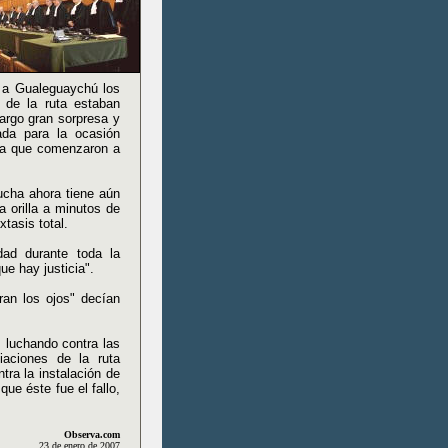
 a Gualeguaychú los
 de la ruta estaban
argo gran sorpresa y
ada para la ocasión
ría que comenzaron a
ucha ahora tiene aún
 orilla a minutos de
tasis total.
dad durante toda la
e hay justicia".
ran los ojos" decían
 luchando contra las
aciones de la ruta
tra la instalación de
ue éste fue el fallo,
Observa.com
23 de enero de 2007