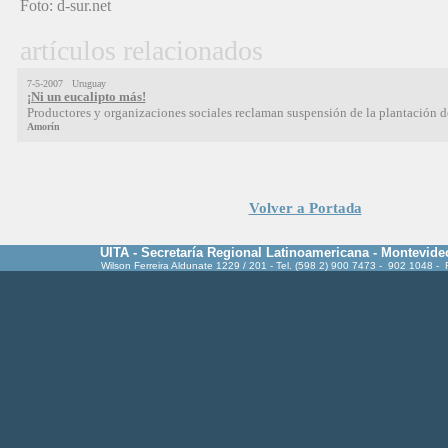
Foto: d-sur.net
artículos relacionados
7-5-2007 Uruguay
¡Ni un eucalipto más!
Productores y organizaciones sociales reclaman suspensión de la plantación d
Amorín
Volver a Portada
UITA - Secretaría Regional Latinoamericana - Montevide
Wilson Ferreira Aldunate 1229 / 201 - Tel. (598 2) 900 7473 - 902 1048 -