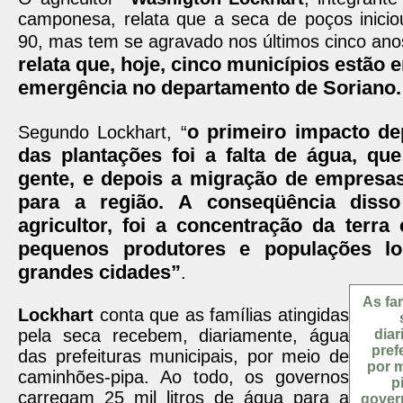
camponesa, relata que a seca de poços inici
90, mas tem se agravado nos últimos cinco ano
relata que, hoje, cinco municípios estão 
emergência no departamento de Soriano.
o primeiro impacto de
Segundo Lockhart, “
das plantações foi a falta de água, que
gente, e depois a migração de empresas
para a região. A conseqüência disso
agricultor, foi a concentração da terra
pequenos produtores e populações lo
grandes cidades”
.
As fam
Lockhart
conta que as famílias atingidas
pela seca recebem, diariamente, água
diar
pref
das prefeituras municipais, por meio de
por 
caminhões-pipa. Ao todo, os governos
p
carregam 25 mil litros de água para a
gover