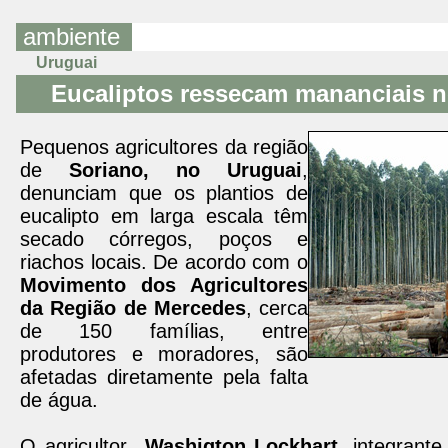
ambiente
Uruguai
Eucaliptos ressecam mananciais n
Pequenos agricultores da região
de
Soriano, no Uruguai
,
denunciam que os plantios de
eucalipto em larga escala têm
secado córregos, poços e
riachos locais. De acordo com o
Movimento dos Agricultores
da Região de Mercedes
, cerca
de 150 famílias, entre
produtores e moradores, são
afetadas diretamente pela falta
de água.
O agricultor
Washigton Lockhart
, integrant