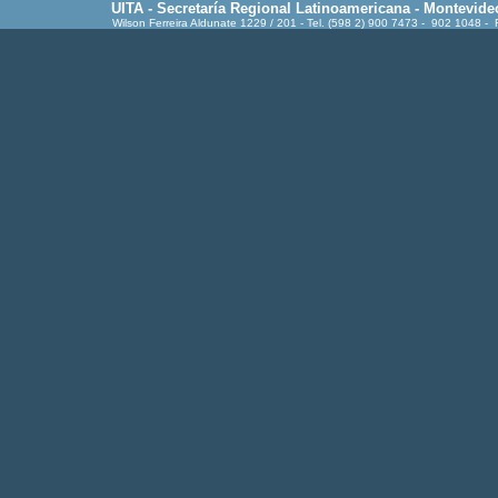
UITA - Secretaría Regional Latinoamericana - Montevide
Wilson Ferreira Aldunate 1229 / 201 - Tel. (598 2) 900 7473 - 902 1048 -