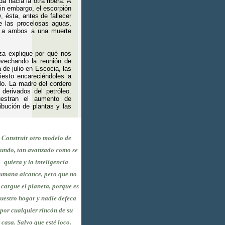
a hacia la otra ribera. A
in embargo, el escorpión
y, ésta, antes de fallecer
e las procelosas aguas,
do a ambos a una muerte
za explique por qué nos
vechando la reunión de
 de julio en Escocia, las
esto encareciéndoles a
lo. La madre del cordero
derivados del petróleo.
uestran el aumento de
ibución de plantas y las
Construir otro modelo de
undo, tan avanzado como se
quiera y la inteligencia
umana alcance, pero que no
 cargue el planeta, porque es
uestro hogar y nadie defeca
por cualquier rincón de su
casa. Salvo que esté loco.