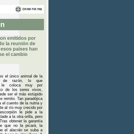
ón
son emitidos por
o la reunión de
e esos países han
se el cambio
s el único animal de la
o de razón, lo que
e le coloca muy por
to de los seres vivos,
ede ser el más estúpido
me remito. Tan paradójica
a el cuento de la nutria y
nte al río muy crecido por
 escorpión le pide a la
lade a la otra orilla, pero
Tras obtener la garantía
de que no la picará, la
ue el alacrán se suba a