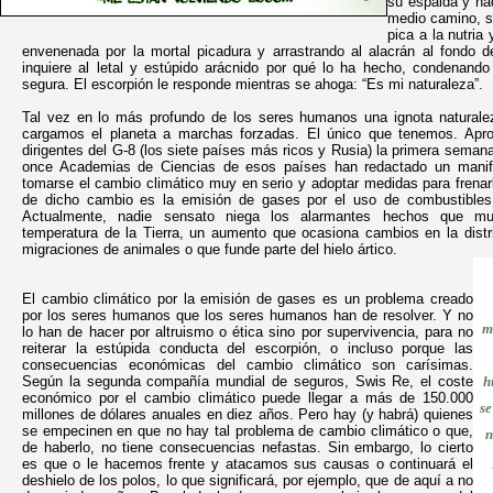
su espalda y nad
medio camino, s
pica a la nutria 
envenenada por la mortal picadura y arrastrando al alacrán al fondo d
inquiere al letal y estúpido arácnido por qué lo ha hecho, condenan
segura. El escorpión le responde mientras se ahoga: “Es mi naturaleza”.
Tal vez en lo más profundo de los seres humanos una ignota naturale
cargamos el planeta a marchas forzadas. El único que tenemos. Apro
dirigentes del G-8 (los siete países más ricos y Rusia) la primera semana
once Academias de Ciencias de esos países han redactado un manifi
tomarse el cambio climático muy en serio y adoptar medidas para frenar
de dicho cambio es la emisión de gases por el uso de combustibles 
Actualmente, nadie sensato niega los alarmantes hechos que m
temperatura de la Tierra, un aumento que ocasiona cambios en la distr
migraciones de animales o que funde parte del hielo ártico.
El cambio climático por la emisión de gases es un problema creado
por los seres humanos que los seres humanos han de resolver. Y no
m
lo han de hacer por altruismo o ética sino por supervivencia, para no
reiterar la estúpida conducta del escorpión, o incluso porque las
consecuencias económicas del cambio climático son carísimas.
Según la segunda compañía mundial de seguros, Swis Re, el coste
h
económico por el cambio climático puede llegar a más de 150.000
se
millones de dólares anuales en diez años. Pero hay (y habrá) quienes
se empecinen en que no hay tal problema de cambio climático o que,
n
de haberlo, no tiene consecuencias nefastas. Sin embargo, lo cierto
es que o le hacemos frente y atacamos sus causas o continuará el
deshielo de los polos, lo que significará, por ejemplo, que de aquí a no