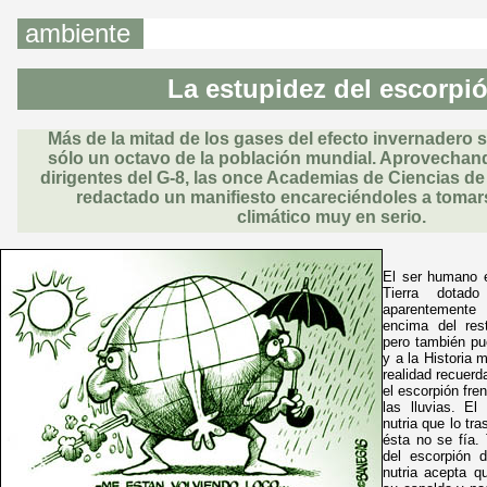
ambiente
La estupidez del escorpi
Más de la mitad de los gases del efecto invernadero 
sólo un octavo de la población mundial. Aprovechand
dirigentes del G-8, las once Academias de Ciencias d
redactado un manifiesto encareciéndoles a tomar
climático muy en serio.
El ser humano e
Tierra dotad
aparentement
encima del res
pero también pu
y a la Historia 
realidad recuerd
el escorpión fre
las lluvias. El
nutria que lo tras
ésta no se fía. 
del escorpión 
nutria acepta q