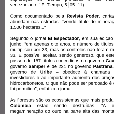
venezuelano. " El Tiempo, 5│05│11)
Como documentado pela
Revista Poder
, cart
abundam nas estradas: "Vendo título de miner
1.500 hectares..."
Segundo o jornal
El Espectador
, em sua edição 
junho, "em apenas oito anos, o número de título
multiplicou por 33, mas os controles não foram mu
33. É possível aceitar, sendo generoso, que est
passou de 187 títulos concedidos no governo
Gav
governo
Samper
e de 221 no governo
Pastrana
governo de
Uribe
– obedece à chamada co
investidores e ao importante aumento dos preço
hidrocarbonetos. O que não pode ser perdoado é 
foi permitido”, enfatiza o jornal.
As florestas são os ecossistemas que mais prod
Colômbia
estão sendo destruídas. "A e
megamineração do ouro na parte alta das monta