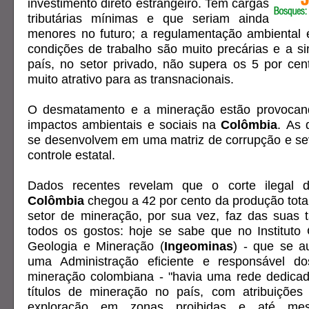
investimento direto estrangeiro. Tem cargas
tributárias mínimas e que seriam ainda
menores no futuro; a regulamentação ambiental é
condições de trabalho são muito precárias e a si
país, no setor privado, não supera os 5 por ce
muito atrativo para as transnacionais.
O desmatamento e a mineração estão provocan
impactos ambientais e sociais na
Colômbia
. As 
se desenvolvem em uma matriz de corrupção e se
controle estatal.
Dados recentes revelam que o corte ilegal 
Colômbia
chegou a 42 por cento da produção tota
setor de mineração, por sua vez, faz das suas
todos os gostos: hoje se sabe que no Instituto
Geologia e Mineração (
Ingeominas
) - que se a
uma Administração eficiente e responsável d
mineração colombiana - "havia uma rede dedicad
títulos de mineração no país, com atribuições 
exploração em zonas proibidas e até m