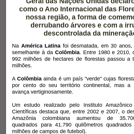
Geral das Nações Unidas declar
como o Ano Internacional das Flor
nossa região, a forma de comemo
derrubando árvores e com a ir
descontrolada da mineraçã
Na
América Latina
foi desmatada, em 30 anos, 
semelhante à da
Colômbia
. Entre 1980 e 2010, 
992 milhões de hectares de florestas passou a 
milhões.
A
Colômbia
ainda é um país "verde" cujas flores
por cento do seu território continental, mas a
avança vertiginosamente.
Um estudo realizado pelo Instituto Amazônic
Científicas destaca que, entre 2002 e 2007, o 
Amazônia colombiana aumentou de 35.700
quadrados para 41.790 quilômetros quadrados
milhões de campos de futebol).