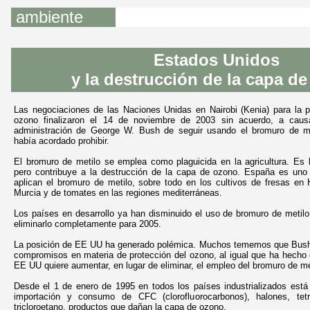
ambiente
Estados Unidos
y la destrucción
de la capa d
Las negociaciones de las Naciones Unidas en Nairobi (Kenia) para la p
ozono finalizaron el 14 de noviembre de 2003 sin acuerdo, a caus
administración de George W. Bush de seguir usando el bromuro de me
había acordado prohibir.
El bromuro de metilo se emplea como plaguicida en la agricultura. Es ba
pero contribuye a la destrucción de la capa de ozono. España es un
aplican el bromuro de metilo, sobre todo en los cultivos de fresas en
Murcia y de tomates en las regiones mediterráneas.
Los países en desarrollo ya han disminuido el uso de bromuro de metil
eliminarlo completamente para 2005.
La posición de EE UU ha generado polémica. Muchos tememos que Bush
compromisos en materia de protección del ozono, al igual que ha hecho 
EE UU quiere aumentar, en lugar de eliminar, el empleo del bromuro de me
Desde el 1 de enero de 1995 en todos los países industrializados está 
importación y consumo de CFC (clorofluorocarbonos), halones, tet
tricloroetano, productos que dañan la capa de ozono.