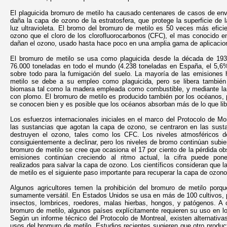
El plaguicida bromuro de metilo ha causado centenares de casos de e
daña la capa de ozono de la estratosfera, que protege la superficie de l
luz ultravioleta. El bromo del bromuro de metilo es 50 veces más efici
ozono que el cloro de los clorofluorocarbonos (CFC), el mas conocido 
dañan el ozono, usado hasta hace poco en una amplia gama de aplicacion
El bromuro de metilo se usa como plaguicida desde la década de 19
76.000 toneladas en todo el mundo (4.238 toneladas en España, el 5,6
sobre todo para la fumigación del suelo. La mayoría de las emisione
metilo se debe a su empleo como plaguicida, pero se libera tambié
biomasa tal como la madera empleada como combustible, y mediante la
con plomo. El bromuro de metilo es producido también por los océanos,
se conocen bien y es posible que los océanos absorban más de lo que lib
Los esfuerzos internacionales iniciales en el marco del Protocolo de Mon
las sustancias que agotan la capa de ozono, se centraron en las susta
destruyen el ozono, tales como los CFC. Los niveles atmosféricos 
consiguientemente a declinar, pero los niveles de bromo continúan subien
bromuro de metilo se cree que ocasiona el 17 por ciento de la pérdida ob
emisiones continúan creciendo al ritmo actual, la cifra puede pone
realizados para salvar la capa de ozono. Los científicos consideran que l
de metilo es el siguiente paso importante para recuperar la capa de ozono
Algunos agricultores temen la prohibición del bromuro de metilo porqu
sumamente versátil. En Estados Unidos se usa en más de 100 cultivos, p
insectos, lombrices, roedores, malas hierbas, hongos, y patógenos. A 
bromuro de metilo, algunos países explícitamente requieren su uso en l
Según un informe técnico del Protocolo de Montreal, existen alternativas
usos del bromuro de metilo. Estudios recientes sugieren que otro produc