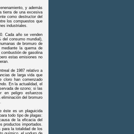
nvenenamiento, y además
a tierra de una excesiva
ente como destructor del
entre los compuestos que
es industriales.
30. Cada año se venden
% del consumo mundial),
s humanas de bromuro de
n mediante la quema de
 combustión de gasolina
 pero estas emisiones no
eran.
treal de 1987 relativo a
ncias de larga vida que
de cloro han comenzado
do. En la actualidad, el
servada de ozono; si las
r en peligro esfuerzos
a eliminación del bromuro
.
e éste es un plaguicida
ara todo tipo de plagas:
causa de la eficacia del
os productos importados.
 para la totalidad de los
to químico, el yoduro de