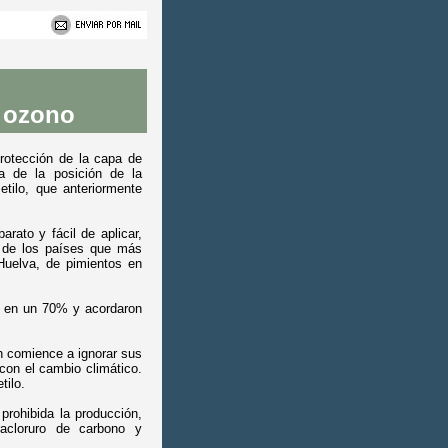
e ozono
rotección de la capa de
a de la posición de la
tilo, que anteriormente
rato y fácil de aplicar,
o de los países que más
 Huelva, de pimientos en
o en un 70% y acordaron
 comience a ignorar sus
con el cambio climático.
tilo.
prohibida la producción,
racloruro de carbono y