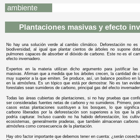
ambiente
Plantaciones masivas y efecto in
No hay una solución verde al cambio climático. Deforestación no es
biodiversidad, al igual que plantar cientos de árboles no supone dot
pulmones capaces de absorber el dióxido de carbono. Este no es el cami
efecto invernadero.
Expertos en la materia utilizan dicho argumento para justificar las 
masivas. Afirman que a medida que los árboles crecen, la cantidad de 
muy superior a la que emiten. Se produce, así, un balance positivo en l
en la atmósfera. Es un tópico que está por demostrar. No es tan evide
forestales sean sumideros de carbono, principal gas del efecto invernader
Todas las áreas cubiertas de plantaciones, si no hay pruebas que confi
ser consideradas fuentes netas de carbono y no sumideros. Primero, por
casos estas plantaciones sustituyen a los bosques, lo que signific
carbono liberados por la deforestación son superiores a los que la pl
podría capturar. Incluso cuando no ha habido deforestación, los culti
ecosistemas, generalmente praderas, que también almacenan carbono. 
atmósfera como consecuencia de la plantación.
Hay otro factor importante que debemos tener en cuenta: ¿serán cosech