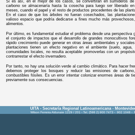
Si es así, en el mejor de los casos, se convertirán en sumideros de
carbono se almacenaría hasta la cosecha para luego ser liberado en
meses, cuando el papel y el resto de productos procedentes de las plant
En el caso de que los árboles no fueran cosechados, las plantacion
valioso espacio que podría dedicarse a fines mucho más provechosos
alimentos.
Por último, es fundamental estudiar el problema desde una perspectiva 
el conjunto de impactos que el desarrollo de grandes monocultivos for
rápido crecimiento puede generar en otras áreas ambientales y sociale
plantaciones tienen un efecto negativo en el ambiente (suelo, agua, 
comunidades locales, no resulta aceptable promoverlas con un propósit
contrarrestar el efecto invernadero.
Por tanto, no hay una solución verde al cambio climático. Para hacer fre
debemos proteger los bosques y reducir las emisiones de carbono
combustibles fósiles. Es un error intentar colonizar enormes áreas de ti
previamente sus consecuencias.
UITA - Secretaría Regional Latinoamericana - Montevide
Wilson Ferreira Aldunate 1229 / 201 - Tel. (598 2) 900 7473 - 902 1048 -