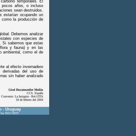
 carbono temporales. El
 pocos años, o incluso
aciones sean destruidos.
es estarían ocupando un
, como la producción de
global. Debemos analizar
estales con especies de
s. Si sabemos que estas
flora y fauna) y en las
o ambiental, como el de
nte al efecto invernadero
, derivadas del uso de
erras sin haber analizado
Gisel Ducatenzeiler Moñín
CCS. España
Convenio: La Insignia - Rel-UITA
18 de febrero del 2004
o - Uruguay
 Fax 903 0905