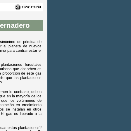
vernadero
 sinónimo de pérdida de
ar al planeta de nuevos
no para contrarrestar el
plantaciones forestales
carbono que absorben es
a proporción de este gas
nte que las plantaciones
o.
rmen lo contrario, deben
que en la mayoría de los
a que los volúmenes de
antación en crecimiento
vos se instalan en otros
El gas es liberado a la
adas estas plantaciones?