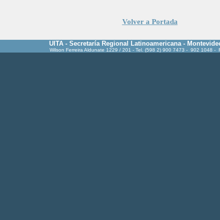
Volver a Portada
UITA - Secretaría Regional Latinoamericana - Montevide
Wilson Ferreira Aldunate 1229 / 201 - Tel. (598 2) 900 7473 - 902 1048 -