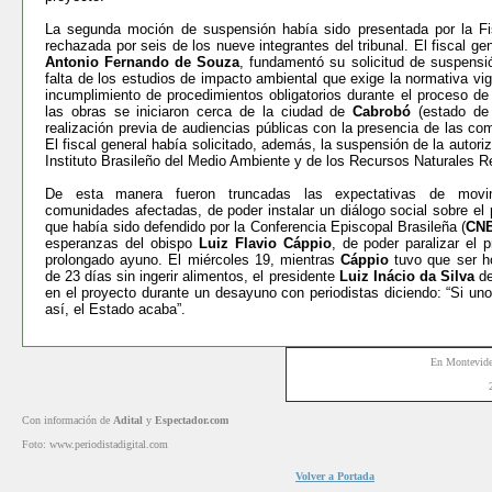
La segunda moción de suspensión había sido presentada por la Fi
rechazada por seis de los nueve integrantes del tribunal. El fiscal ge
Antonio Fernando de Souza
, fundamentó su solicitud de suspensi
falta de los estudios de impacto ambiental que exige la normativa vi
incumplimiento de procedimientos obligatorios durante el proceso de
las obras se iniciaron cerca de la ciudad de
Cabrobó
(estado de
realización previa de audiencias públicas con la presencia de las c
El fiscal general había solicitado, además, la suspensión de la autori
Instituto Brasileño del Medio Ambiente y de los Recursos Naturales R
De esta manera fueron truncadas las expectativas de movim
comunidades afectadas, de poder instalar un diálogo social sobre el
que había sido defendido por la Conferencia Episcopal Brasileña (
CN
esperanzas del obispo
Luiz Flavio Cáppio
, de poder paralizar el 
prolongado ayuno. El miércoles 19, mientras
Cáppio
tuvo que ser h
de 23 días sin ingerir alimentos, el presidente
Luiz Inácio da Silva
de
en el proyecto durante un desayuno con periodistas diciendo: “Si un
así, el Estado acaba”.
En Montevid
Con información de
Adital
y
Espectador.com
Foto: www.periodistadigital.com
Volver a Portada