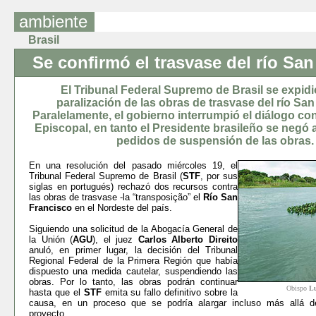
ambiente
Brasil
Se confirmó el trasvase del río Sa
El Tribunal Federal Supremo de Brasil se expidi
paralización de las obras de trasvase del río San
Paralelamente, el gobierno interrumpió el diálogo co
Episcopal, en tanto el Presidente brasileño se negó 
pedidos de suspensión de las obras.
En una resolución del pasado miércoles 19, el
Tribunal Federal Supremo de Brasil (
STF
, por sus
siglas en portugués) rechazó dos recursos contra
las obras de trasvase -la “transposição” el
Río San
Francisco
en el Nordeste del país.
Siguiendo una solicitud de la Abogacía General de
la Unión (
AGU
), el juez
Carlos Alberto Direito
anuló, en primer lugar, la decisión del Tribunal
Regional Federal de la Primera Región que había
dispuesto una medida cautelar, suspendiendo las
obras. Por lo tanto, las obras podrán continuar
Obispo
Lu
hasta que el
STF
emita su fallo definitivo sobre la
causa, en un proceso que se podría alargar incluso más allá de 
proyecto.