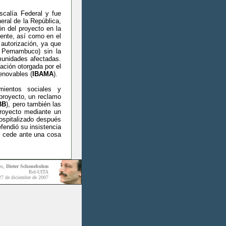
scalía Federal y fue
neral de la República,
ón del proyecto en la
gente, así como en el
 autorización, ya que
 Pernambuco) sin la
omunidades afectadas.
zación otorgada por el
enovables (
IBAMA
).
ientos sociales y
 proyecto, un reclamo
BB
), pero también las
proyecto mediante un
ospitalizado después
fendió su insistencia
o cede ante una cosa
eo,
Dieter Schonebohm
Rel-UITA
27 de diciembre de 2007