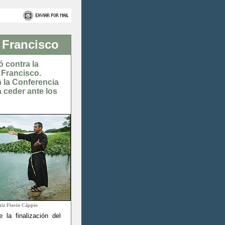
n Francisco
ó contra la
 Francisco.
n la Conferencia
a ceder ante los
iz Flavio Cáppio
la finalización del