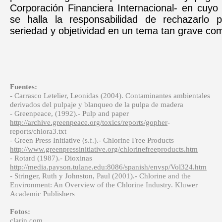
Corporación Financiera Internacional- en cuyo 
se halla la responsabilidad de rechazarlo 
seriedad y objetividad en un tema tan grave co
Fuentes:
- Carrasco Letelier, Leonidas (2004). Contaminantes ambientales
derivados del pulpaje y blanqueo de la pulpa de madera
- Greenpeace, (1992).-
Pulp and paper
http://archive.greenpeace.org/toxics/reports/gopher
-
reports/chlora3.txt
- Green Press Initiative (s.f.).- Chlorine Free Products
http://www.greenpressinitiative.org/chlorinefreeproducts.htm
- Rotard (1987).- Dioxinas
http://media.payson.tulane.edu:8086/spanish/envsp/Vol324.htm
- Stringer, Ruth y Johnston, Paul (2001).- Chlorine and the
Environment: An Overview of the Chlorine Industry.
Kluwer
Academic Publishers
Fotos:
clarin.com