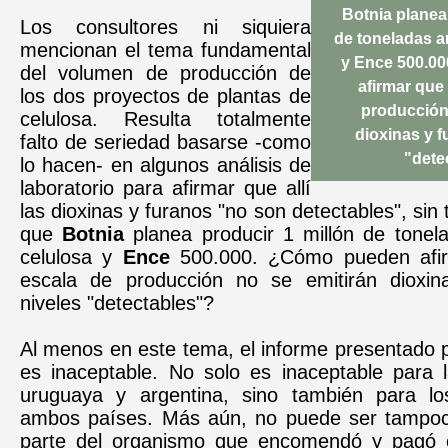
Botnia planea
Los consultores ni siquiera
de toneladas a
mencionan el tema fundamental
y Ence 500.0
del volumen de producción de
afirmar que
los dos proyectos de plantas de
producción
celulosa. Resulta totalmente
dioxinas y f
falto de seriedad basarse -como
"dete
lo hacen- en algunos análisis de
laboratorio para afirmar que allí
las dioxinas y furanos "no son detectables", sin
que
Botnia
planea producir 1 millón de tonel
celulosa y
Ence
500.000. ¿Cómo pueden afi
escala de producción no se emitirán dioxin
niveles "detectables"?
Al menos en este tema, el informe presentado p
es inaceptable. No solo es inaceptable para l
uruguaya y argentina, sino también para lo
ambos países. Más aún, no puede ser tampoc
parte del organismo que encomendó y pagó e