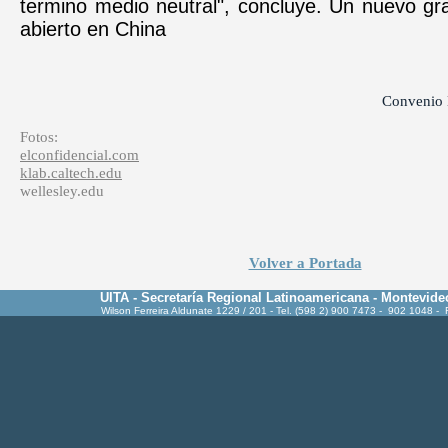
termino medio neutral", concluye. Un nuevo gr
abierto en China
Convenio 
Fotos:
elconfidencial.com
klab.caltech.edu
wellesley.edu
Volver a Portada
UITA - Secretaría Regional Latinoamericana - Montevide
Wilson Ferreira Aldunate 1229 / 201 - Tel. (598 2) 900 7473 - 902 1048 -