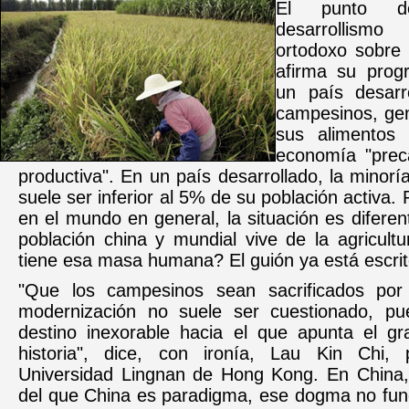
El punto d
desarrollism
ortodoxo sobre
afirma su progr
un país desarr
campesinos, ge
sus alimentos 
economía "preca
productiva". En un país desarrollado, la minoría
suele ser inferior al 5% de su población activa.
en el mundo en general, la situación es diferen
población china y mundial vive de la agricult
tiene esa masa humana? El guión ya está escrit
"Que los campesinos sean sacrificados por
modernización no suele ser cuestionado, pu
destino inexorable hacia el que apunta el gr
historia", dice, con ironía, Lau Kin Chi, 
Universidad Lingnan de Hong Kong. En China
del que China es paradigma, ese dogma no fun