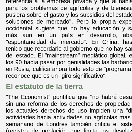
referencia a la empresa privada y que al habl
para los problemas de agrícolas y de bienesta
pusiera sobre el gasto y los subsidios del estad
soluciones de mercado". Pero la propia experi
occidental sugiere que no hay educación y sa
más aun en un país en desarrollo, ab
"espontaneidad de mercado". En China, h
tenido que recordarle al gobierno que no hay sa
del estado. El "mainstream" mediático global,
los 90 hacía pasar por genialidades las barbari
en Rusia, califica ahora todo esto de "programa 
reconoce que es un "giro significativo".
El estatuto de la tierra
"The Economist" pontifica que "no habrá desar
sin una reforma de los derechos de propiedad"
los actuales derechos de uso impiden una "div
actividades hacia actividades no agrícolas mas 
semanario de Londres también critica el sis
(registro de población que limita los despla