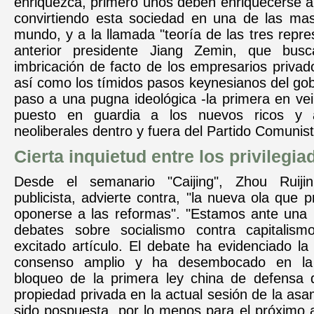
enriquezca, primero unos deben enriquecerse a
convirtiendo esta sociedad en una de las mas
mundo, y a la llamada "teoría de las tres repre
anterior presidente Jiang Zemin, que busc
imbricación de facto de los empresarios privad
así como los tímidos pasos keynesianos del go
paso a una pugna ideológica -la primera en ve
puesto en guardia a los nuevos ricos y 
neoliberales dentro y fuera del Partido Comunist
Cierta inquietud entre los privilegia
Desde el semanario "Caijing", Zhou Ruiji
publicista, advierte contra, "la nueva ola que 
oponerse a las reformas". "Estamos ante una
debates sobre socialismo contra capitalism
excitado artículo. El debate ha evidenciado l
consenso amplio y ha desembocado en la 
bloqueo de la primera ley china de defensa
propiedad privada en la actual sesión de la asa
sido pospuesta, por lo menos para el próximo 