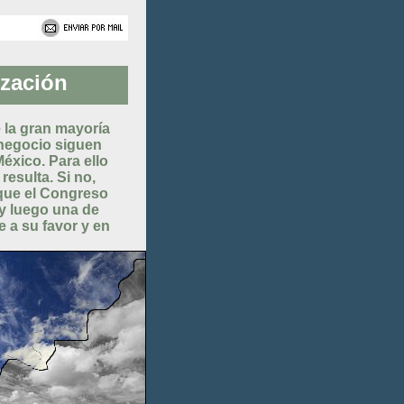
ización
e la gran mayoría
 negocio siguen
éxico. Para ello
resulta. Si no,
 que el Congreso
y luego una de
e a su favor y en