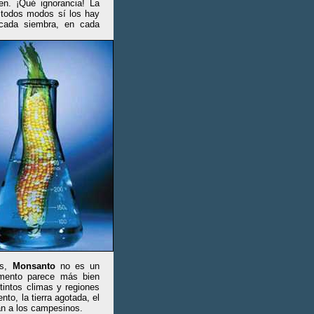
en. ¡Qué ignorancia! La
 todos modos sí los hay
 cada siembra, en cada
ás,
Monsanto
no es un
imento parece más bien
tintos climas y regiones
to, la tierra agotada, el
an a los campesinos.