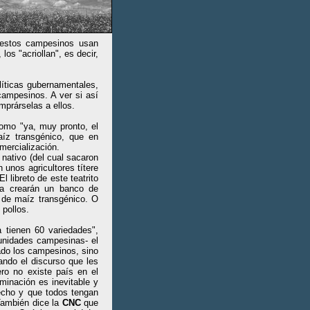
 estos campesinos usan
los "acriollan", es decir,
líticas gubernamentales,
campesinos. A ver si así
mprárselas a ellos.
omo "ya, muy pronto, el
aíz transgénico, que en
mercialización.
 nativo (del cual sacaron
 unos agricultores títere
 libreto de este teatrito
ma crearán un banco de
 de maíz transgénico. O
 pollos.
 tienen 60 variedades",
unidades campesinas- el
mado los campesinos, sino
ando el discurso que les
ro no existe país en el
inación es inevitable y
hecho y que todos tengan
 También dice la
CNC
que