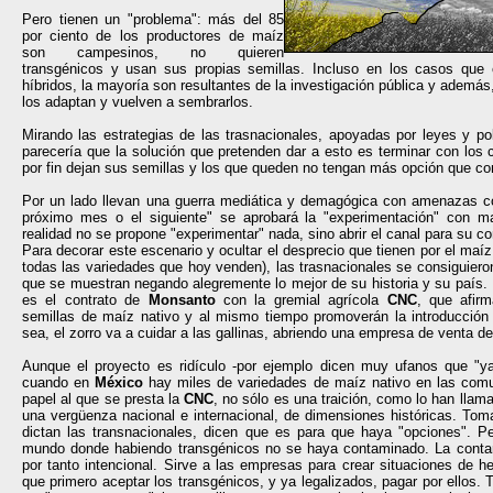
Pero tienen un "problema": más del 85
por ciento de los productores de maíz
son campesinos, no quieren
transgénicos y usan sus propias semillas. Incluso en los casos que
híbridos, la mayoría son resultantes de la investigación pública y además, 
los adaptan y vuelven a sembrarlos.
Mirando las estrategias de las trasnacionales, apoyadas por leyes y po
parecería que la solución que pretenden dar a esto es terminar con los 
por fin dejan sus semillas y los que queden no tengan más opción que co
Por un lado llevan una guerra mediática y demagógica con amenazas c
próximo mes o el siguiente" se aprobará la "experimentación" con m
realidad no se propone "experimentar" nada, sino abrir el canal para su co
Para decorar este escenario y ocultar el desprecio que tienen por el maíz
todas las variedades que hoy venden), las trasnacionales se consiguieron
que se muestran negando alegremente lo mejor de su historia y su país. El
es el contrato de
Monsanto
con la gremial agrícola
CNC
, que afir
semillas de maíz nativo y al mismo tiempo promoverán la introducción
sea, el zorro va a cuidar a las gallinas, abriendo una empresa de venta de
Aunque el proyecto es ridículo -por ejemplo dicen muy ufanos que "ya
cuando en
México
hay miles de variedades de maíz nativo en las com
papel al que se presta la
CNC
, no sólo es una traición, como lo han lla
una vergüenza nacional e internacional, de dimensiones históricas. Tom
dictan las transnacionales, dicen que es para que haya "opciones". Pe
mundo donde habiendo transgénicos no se haya contaminado. La contam
por tanto intencional. Sirve a las empresas para crear situaciones de 
que primero aceptar los transgénicos, y ya legalizados, pagar por ellos.