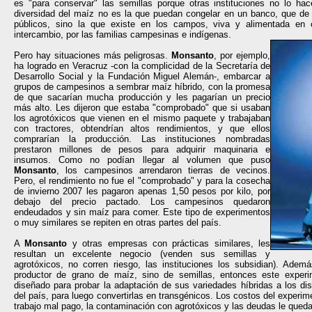
es "para conservar" las semillas porque otras instituciones no lo hac
diversidad del maíz no es la que puedan congelar en un banco, que de
públicos, sino la que existe en los campos, viva y alimentada en
intercambio, por las familias campesinas e indígenas.
Pero hay situaciones más peligrosas.
Monsanto
, por ejemplo,
ha logrado en Veracruz -con la complicidad de la Secretaría de
Desarrollo Social y la Fundación Miguel Alemán-, embarcar a
grupos de campesinos a sembrar maíz híbrido, con la promesa
de que sacarían mucha producción y les pagarían un precio
más alto. Les dijeron que estaba "comprobado" que si usaban
los agrotóxicos que vienen en el mismo paquete y trabajaban
con tractores, obtendrían altos rendimientos, y que ellos
comprarían la producción. Las instituciones nombradas
prestaron millones de pesos para adquirir maquinaria e
insumos. Como no podían llegar al volumen que puso
Monsanto
, los campesinos arrendaron tierras de vecinos.
Pero, el rendimiento no fue el "comprobado" y para la cosecha
de invierno 2007 les pagaron apenas 1,50 pesos por kilo, por
debajo del precio pactado. Los campesinos quedaron
endeudados y sin maíz para comer. Este tipo de experimentos
o muy similares se repiten en otras partes del país.
A
Monsanto
y otras empresas con prácticas similares, les
resultan un excelente negocio (venden sus semillas y
agrotóxicos, no corren riesgo, las instituciones los subsidian). Adem
productor de grano de maíz, sino de semillas, entonces este exper
diseñado para probar la adaptación de sus variedades híbridas a los dis
del país, para luego convertirlas en transgénicos. Los costos del experimen
trabajo mal pago, la contaminación con agrotóxicos y las deudas le qued