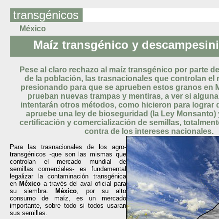
transgénicos
México
Maíz transgénico y descampesin
Pese al claro rechazo al maíz transgénico por parte d
de la población, las trasnacionales que controlan el
presionando para que se aprueben estos granos en M
prueban nuevas trampas y mentiras, a ver si alguna 
intentarán otros métodos, como hicieron para lograr
apruebe una ley de bioseguridad (la Ley Monsanto) 
certificación y comercialización de semillas, totalment
contra de los intereses nacionales.
Para las trasnacionales de los agro-
transgénicos -que son las mismas que
controlan el mercado mundial de
semillas comerciales- es fundamental
legalizar la contaminación transgénica
en
México
a través del aval oficial para
su siembra.
México
, por su alto
consumo de maíz, es un mercado
importante, sobre todo si todos usaran
sus semillas.