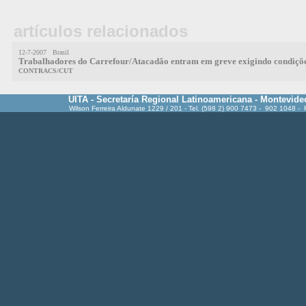
artículos relacionados
12-7-2007 Brasil
Trabalhadores do Carrefour/Atacadão entram em greve exigindo condiçõ
CONTRACS/CUT
UITA - Secretaría Regional Latinoamericana - Montevide
Wilson Ferreira Aldunate 1229 / 201 - Tel. (598 2) 900 7473 - 902 1048 -