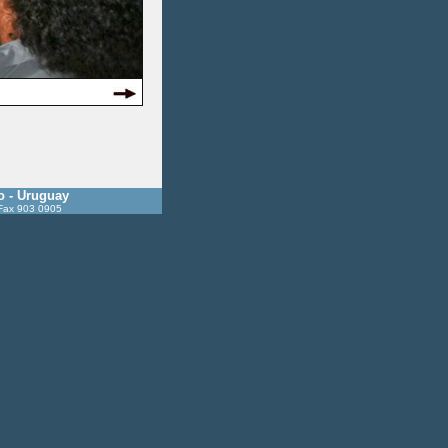
o - Uruguay
 Fax 903 0905