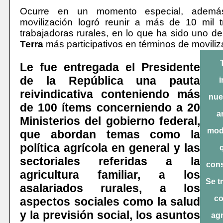
Ocurre en un momento especial, ademá
movilización logró reunir a más de 10 mil t
trabajadoras rurales, en lo que ha sido uno d
Terra
más participativos en términos de moviliza
Le fue entregada el Presidente
de la República una pauta
i
reivindicativa conteniendo más
nue
de 100 ítems concerniendo a 20
a
Ministerios del gobierno federal,
mode
que abordan temas como la
política agrícola en general y las
sectoriales referidas a la
cons
agricultura familiar, a los
Se t
asalariados rurales, a los
co
aspectos sociales como la salud
y la previsión social, los asuntos
agr