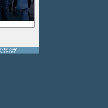
o - Uruguay
 Fax 903 0905