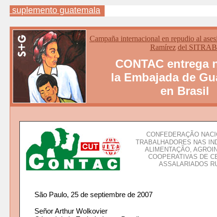
suplemento guatemala
C
ampaña internacional en repudio al ases
Ramírez
del SITRAB
CONTAC entrega n
la Embajada de Gu
en Brasil
CONFEDERAÇÃO NACI
TRABALHADORES NAS IN
ALIMENTAÇÃO, AGROI
COOPERATIVAS DE C
ASSALARIADOS R
São Paulo, 25 de septiembre de 2007
Señor Arthur Wolkovier