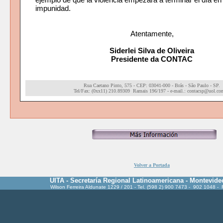
impunidad.
Atentamente,
Siderlei Silva de Oliveira
Presidente da CONTAC
Rua Caetano Pinto, 575 - CEP: 03041-000 - Brás - São Paulo - SP.
Tel
/Fax: (0xx11) 210.89309 Ramais 196/197 - e-mail.: contacsp@uol.co
Volver a Portada
UITA - Secretaría Regional Latinoamericana - Montevide
Wilson Ferreira Aldunate 1229 / 201 - Tel. (598 2) 900 7473 - 902 1048 -