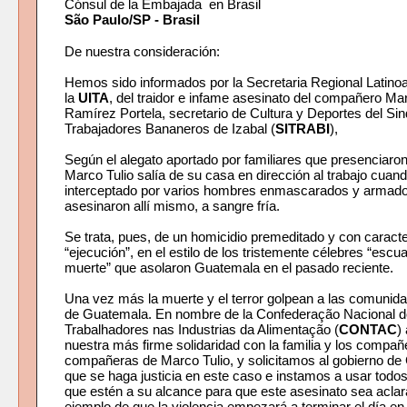
Cónsul de la Embajada en Brasil
São Paulo/SP - Brasil
De nuestra consideración:
Hemos sido informados por la Secretaria Regional Latin
la
UITA
, del traidor e infame asesinato del compañero Mar
Ramírez Portela, secretario de Cultura y Deportes del Sin
Trabajadores Bananeros de Izabal (
SITRABI
),
Según el alegato aportado por familiares que presenciaron
Marco Tulio salía de su casa en dirección al trabajo cuand
interceptado por varios hombres enmascarados y armado
asesinaron allí mismo, a sangre fría.
Se trata, pues, de un homicidio premeditado y con caracte
“ejecución”, en el estilo de los tristemente célebres “escu
muerte” que asolaron Guatemala en el pasado reciente.
Una vez más la muerte y el terror golpean a las comunida
de Guatemala. En nombre de la Confederação Nacional 
Trabalhadores nas Industrias da Alimentação (
CONTAC
)
nuestra más firme solidaridad con la familia y los compañ
compañeras de Marco Tulio, y solicitamos al gobierno d
que se haga justicia en este caso e instamos a usar todo
que estén a su alcance para que este asesinato sea acla
ejemplo de que la violencia empezará a terminar el día en