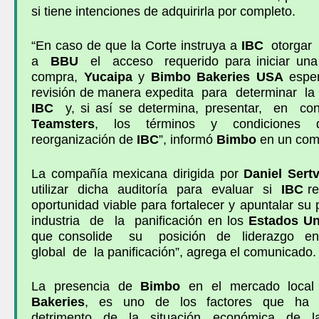
si tiene intenciones de adquirirla por completo.
“En caso de que la Corte instruya a
IBC
otorga
a
BBU
el acceso requerido para iniciar una
compra,
Yucaipa
y
Bimbo
Bakeries USA
esper
revisión de manera expedita para determinar l
IBC
y, si así se determina, presentar, en con
Teamsters
, los términos y condiciones 
reorganización de
IBC
”, informó
Bimbo
en un com
La compañía mexicana dirigida por
Daniel Sertv
utilizar dicha auditoría para evaluar si
IBC
re
oportunidad viable para fortalecer y apuntalar su
industria de la panificación en los
Estados Un
que consolide su posición de liderazgo en
global de la panificación”, agrega el comunicado.
La presencia de
Bimbo
en el mercado loca
Bakeries
, es uno de los factores que ha c
detrimento de la situación económica de la