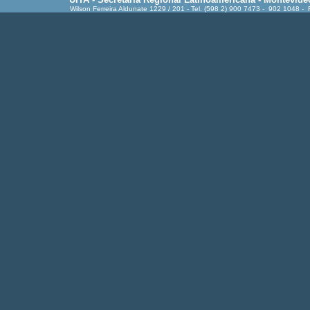
Wilson Ferreira Aldunate 1229 / 201 - Tel. (598 2) 900 7473 - 902 1048 -