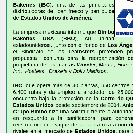
Bakeries
(
IBC
), una de las principales
distribuidoras de pan fresco y pan dulce
de
Estados Unidos de América
.
La empresa mexicana informó que
Bimbo
Bakeries
USA
(
BBU
), su unidad
estadounidense, junto con el fondo de
Los Ánge
el Sindicato de los
Teamsters
pretenden pr
propuesta conjunta para la reorganización d
propietaria de las marcas
Wonder
,
Merita
,
Home 
Inn
,
Hostess
,
Drake"s
y
Dolly
Madison
.
IBC
, que opera más de 40 plantas, 650 centros d
6.400 rutas y da empleo a alrededor de 25.00
encuentra bajo la protección de la
Corte de Qu
Estados Unidos
desde septiembre de 2004. Ante 
Grupo Bimbo
hizo una solicitud frente la autorid
en resguardo a la panificadora, para gener
reestructura que saque de la banca rota a uno 
rivales en el mercado de
Estados Unidos
, para 