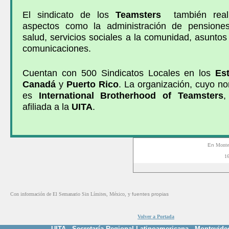
El sindicato de los
Teamsters
también reali
aspectos como la administración de pensiones
salud, servicios sociales a la comunidad, asuntos
comunicaciones.
Cuentan con 500 Sindicatos Locales en los
Es
Canadá
y
Puerto Rico
. La organización, cuyo n
es
International Brotherhood of Teamsters
,
afiliada a la
UITA
.
En
Monte
1
Con información de
El Semanario Sin Límites, México,
y
fuentes propias
Volver a Portada
UITA - Secretaría Regional Latinoamericana - Montevide