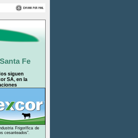
 Santa Fe
dos siguen
cor SA, en la
aciones
dustria Frigorífica de
los cesanteados”.