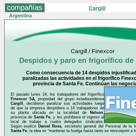
compañías
Cargill
Argentina
Cargill / Finexcor
Despidos y paro en frigorífico de
Como consecuencia de 14 despidos injustifica
paralizadas las actividades en el frigorífico Finex
provincia de Santa Fe. Continúan las negoci
El pasado lunes 24, los trabajadores del frigorífico
Finexcor SA
, propiedad del grupo estadounidense
Cargill
, decidieron paralizar sus actividades luego
de que la empresa despidiera a 14 trabajadores de
su planta ubicada en la localidad de
Nelson
,
provincia de
Santa Fe
, y les prohibiera el ingreso al
local de trabajo a cuatro delegados sindicales.
Según explicó
Daniel Rosa
, secretario general del Personal de la In
Santa Fe
, la idea es “mantener la huelga hasta tanto se reincorpore a 