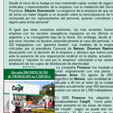
Desde el inicio de la huelga se han mantenido varias rondas de negoc
sindicales y representantes de la empresa, con la mediación del Secre
Provincia,
Alberto Gianneschi
. La exigencia de la empresa de que se
de lucha sin haber llegado a un acuerdo sobre la reincorporación de 
rechazada por los representantes del personal, quienes consideran 
alguno para echar personal”.
Al igual que otras cesantías anteriores, las más recientes fueron
empresa con los recortes energéticos impuestos en los últimos m
argentino y la consiguiente baja de la faena. Sin embargo, desde el 
que esos recortes no llevaron automáticamente al cese del personal, 
110 trabajadores con “garantía horaria”. Las medidas de la empr
criticadas por el presidente Comunal de
Nelson
,
Dionisio Ramír
desacuerdo con la decisión de la empresa y destacó que fueron just
ante la ausencia de una organización sindical en la planta, actuaron
personal y “sacaron la cara por la empresa” solicitando a las autor
ampliación de los cupos de distribución de electricidad.
B R A S I L
La compañía
Finexcor
fue fundada e
contó originalmente con una planta
Ato pela DIGNIFICAÇÃO
Buenos Aires
. En agosto de 200
do TRABALHO na CARGILL
frigorífico en
Nelson
, una localidad de
ubicada a 40 km al norte de la ciuda
emplea actualmente unas 450 personas.
cuenta con cerca de 1.500 trabajadores
En 2005
Finexcor
fue adquirida p
estadounidense
Cargill
, “como parte
estar presente en las áreas de mayor
del mundo”, según se puede leer en
compañía. El 60 por ciento de su