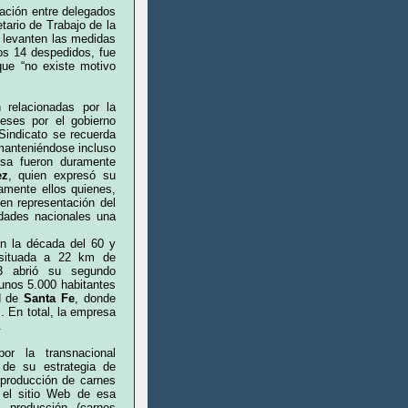
iación entre delegados
tario de Trabajo de la
 levanten las medidas
los 14 despedidos, fue
que “no existe motivo
 relacionadas por la
eses por el gobierno
Sindicato se recuerda
manteniéndose incluso
esa fueron duramente
ez
, quien expresó su
amente ellos quienes,
 en representación del
idades nacionales una
n la década del 60 y
 situada a 22 km de
3 abrió su segundo
 unos 5.000 habitantes
d de
Santa Fe
, donde
 En total, la empresa
.
or la transnacional
 de su estrategia de
 producción de carnes
 el sitio Web de esa
 producción (carnes