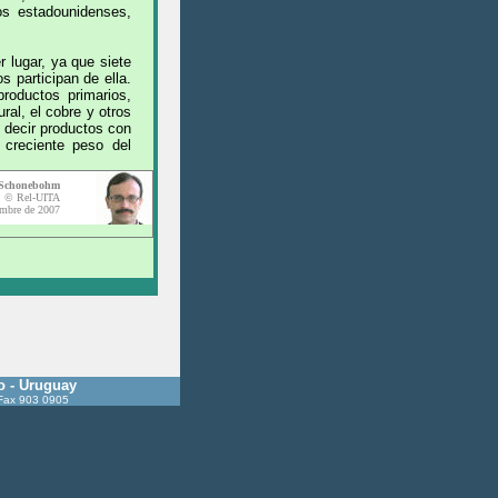
s estadounidenses,
 lugar, ya que siete
 participan de ella.
roductos primarios,
ral, el cobre y otros
s decir productos con
 creciente peso del
 Schonebohm
© Rel-UITA
embre de 2007
o - Uruguay
 Fax 903 0905