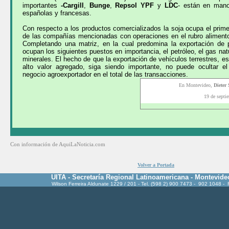
importantes
-Cargill
,
Bunge
,
Repsol YPF
y
LDC
- están en mano
españolas y francesas.
Con respecto a los productos comercializados la soja ocupa el primer
de las compañías mencionadas con operaciones en el rubro alimentos
Completando una matriz, en la cual predomina la exportación de p
ocupan los siguientes puestos en importancia, el petróleo, el gas natu
minerales. El hecho de que la exportación de vehículos terrestres, e
alto valor agregado, siga siendo importante, no puede ocultar el
negocio agroexportador en el total de las transacciones.
En Montevideo,
Dieter
19 de septi
Con información de AquiLaNoticia.com
Volver a Portada
UITA - Secretaría Regional Latinoamericana - Montevide
Wilson Ferreira Aldunate 1229 / 201 - Tel. (598 2) 900 7473 - 902 1048 -