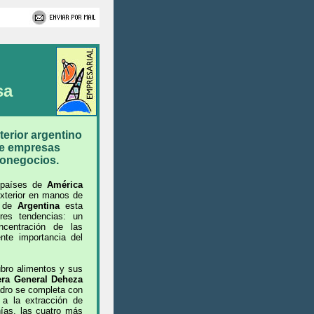
sa
erior argentino
de empresas
gronegocios.
s países de
América
xterior en manos de
o de
Argentina
esta
res tendencias: un
ncentración de las
nte importancia del
ubro alimentos y sus
era General Deheza
dro se completa con
 a la extracción de
ías, las cuatro más