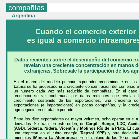
compañías
Argentina
Cuando el comercio exterior
es igual a comercio intraempre
Datos recientes sobre el desempeño del comercio ext
revelan una creciente concentración en manos 
extranjeras. Sobresale la participación de los a
En el marco del modelo primario-exportador predominante en lo
Latina
se ha procesado una creciente concentración del comercio e
un número cada vez más reducido de compañías. En el cas
tendencia se ve confirmada por datos recientes que revelan t
crecimiento sostenido de las exportaciones, una creciente co
exportaciones (e importaciones) en pocas compañías, y la crecie
agronegocio en el total exportado.
Entre los diez exportadores de mayor volumen, ocho operan en el r
derivados. Se trata, en este orden, de
Cargill
,
Bunge
,
LDC
,
Aceit
(
AGD
),
Siderca
,
Nidera
,
Vicentín
y
Molinos Río de la Plata
. El
cua
una empresa en el rubro energía (
Repsol YPF
) y otra dedicada
minerales (
Minera La Alumbrera
). En el ranking de las 10 compañ