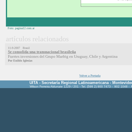
Foto: pagina12.com.ar
artículos relacionados
11-9-2007 Brasil
Se consolida una transnacional brasileña
Fuertes inversiones del Grupo Marfrig en Uruguay, Chile y Argentina
Por Enildo Iglesias
Volver a Portada
UITA - Secretaría Regional Latinoamericana - Montevide
Wilson Ferreira Aldunate 1229 / 201 - Tel. (598 2) 900 7473 - 902 1048 -