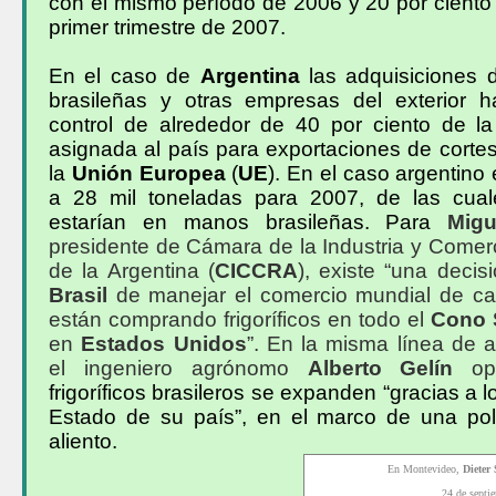
con el mismo período de 2006 y 20 por ciento 
primer trimestre de 2007.
En el caso de
Argentina
las adquisiciones 
brasileñas y otras empresas del exterior h
control de alrededor de 40 por ciento de la
asignada al país para exportaciones de corte
la
Unión Europea
(
UE
). En el caso argentino
a 28 mil toneladas para 2007, de las cual
estarían en manos brasileñas. Para
Migu
presidente de Cámara de la Industria y Comer
de la Argentina (
CICCRA
), existe “una decisi
Brasil
de manejar el comercio mundial de ca
están comprando frigoríficos en todo el
Cono 
en
Estados Unidos
”. En la misma línea de 
el ingeniero agrónomo
Alberto Gelín
op
frigoríficos brasileros se expanden “gracias a l
Estado de su país”, en el marco de una polí
aliento.
En Montevideo,
Dieter
24 de septi