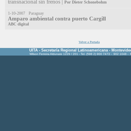
transnacional sin frenos |
Por Dieter Schonebohm
1-10-2007 Paraguay
Amparo ambiental contra puerto Cargill
ABC digital
Volver a Portada
UITA - Secretaría Regional Latinoamericana - Montevide
Wilson Ferreira Aldunate 1229 / 201 - Tel. (598 2) 900 7473 - 902 1048 -