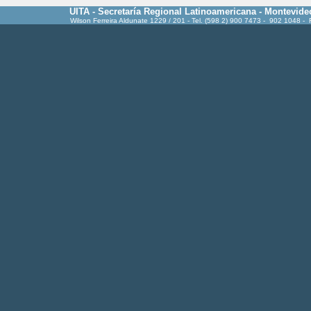
UITA - Secretaría Regional Latinoamericana - Montevide
Wilson Ferreira Aldunate 1229 / 201 - Tel. (598 2) 900 7473 - 902 1048 -