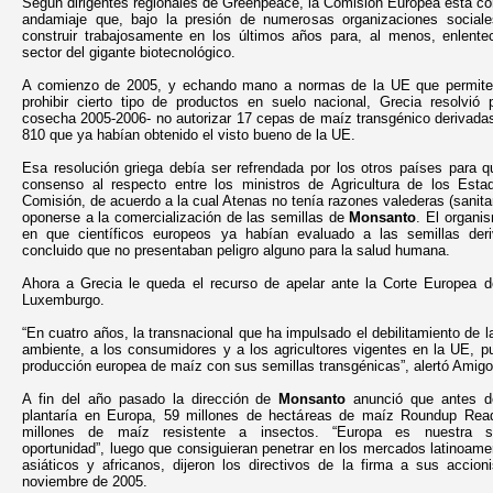
Según dirigentes regionales de Greenpeace, la Comisión Europea está c
andamiaje que, bajo la presión de numerosas organizaciones sociale
construir trabajosamente en los últimos años para, al menos, enlentec
sector del gigante biotecnológico.
A comienzo de 2005, y echando mano a normas de la UE que permit
prohibir cierto tipo de productos en suelo nacional, Grecia resolvió 
cosecha 2005-2006- no autorizar 17 cepas de maíz transgénico derivada
810 que ya habían obtenido el visto bueno de la UE.
Esa resolución griega debía ser refrendada por los otros países para q
consenso al respecto entre los ministros de Agricultura de los Esta
Comisión, de acuerdo a la cual Atenas no tenía razones valederas (sanita
oponerse a la comercialización de las semillas de
Monsanto
. El organi
en que científicos europeos ya habían evaluado a las semillas d
concluido que no presentaban peligro alguno para la salud humana.
Ahora a Grecia le queda el recurso de apelar ante la Corte Europea d
Luxemburgo.
“En cuatro años, la transnacional que ha impulsado el debilitamiento de l
ambiente, a los consumidores y a los agricultores vigentes en la UE, pue
producción europea de maíz con sus semillas transgénicas”, alertó Amigos
A fin del año pasado la dirección de
Monsanto
anunció que antes 
plantaría en Europa, 59 millones de hectáreas de maíz Roundup Rea
millones de maíz resistente a insectos. “Europa es nuestra si
oportunidad”, luego que consiguieran penetrar en los mercados latinoame
asiáticos y africanos, dijeron los directivos de la firma a sus accion
noviembre de 2005.