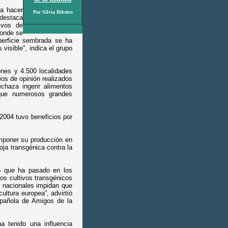
ía hacer
Por Silvia Ribeiro
 destaca
ivos de
donde se
perficie sembrada se ha
visible”, indica el grupo
ones y 4.500 localidades
os de opinión realizados
chaza ingerir alimentos
que numerosos grandes
2004 tuvo beneficios por
mponer su producción en
ja transgénica contra la
o que ha pasado en los
s cultivos transgénicos
s nacionales impidan que
ultura europea”, advirtió
española de Amigos de la
a tenido una influencia