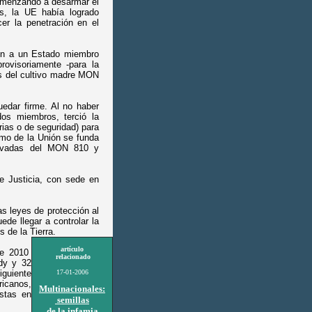
omenzando a desarmar el
s, la UE había logrado
er la penetración en el
en a un Estado miembro
provisoriamente -para la
s del cultivo madre MON
uedar firme. Al no haber
dos miembros, terció la
rias o de seguridad) para
smo de la Unión se funda
erivadas del MON 810 y
e Justicia, con sede en
as leyes de protección al
de llegar a controlar la
 de la Tierra.
artículo
de 2010
relacionado
dy y 32
guiente
17-01-2006
ricanos,
Multinacionales:
istas en
semillas
de la infamia