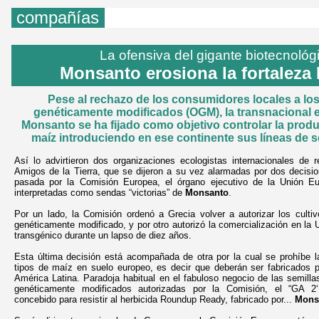
compañías
La ofensiva del gigante biotecnológ
Monsanto erosiona la fortaleza
Pese al rechazo de los consumidores locales a l
genéticamente modificados (OGM), la transnacional
Monsanto se ha fijado como objetivo controlar la prod
maíz introduciendo en ese continente sus líneas de s
Así lo advirtieron dos organizaciones ecologistas internacionales de
Amigos de la Tierra, que se dijeron a su vez alarmadas por dos decis
pasada por la Comisión Europea, el órgano ejecutivo de la Unión Eu
interpretadas como sendas “victorias” de
Monsanto
.
Por un lado, la Comisión ordenó a Grecia volver a autorizar los culti
genéticamente modificado, y por otro autorizó la comercialización en la 
transgénico durante un lapso de diez años.
Esta última decisión está acompañada de otra por la cual se prohíbe l
tipos de maíz en suelo europeo, es decir que deberán ser fabricados 
América Latina. Paradoja habitual en el fabuloso negocio de las semill
genéticamente modificados autorizadas por la Comisión, el “GA 2‘
concebido para resistir al herbicida Roundup Ready, fabricado por...
Mons