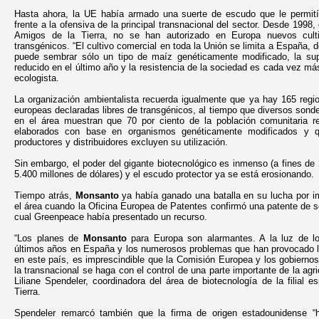
Hasta ahora, la UE había armado una suerte de escudo que le permit
frente a la ofensiva de la principal transnacional del sector. Desde 1998,
Amigos de la Tierra, no se han autorizado en Europa nuevos cult
transgénicos. “El cultivo comercial en toda la Unión se limita a España, 
puede sembrar sólo un tipo de maíz genéticamente modificado, la su
reducido en el último año y la resistencia de la sociedad es cada vez más 
ecologista.
La organización ambientalista recuerda igualmente que ya hay 165 regi
europeas declaradas libres de transgénicos, al tiempo que diversos sonde
en el área muestran que 70 por ciento de la población comunitaria re
elaborados con base en organismos genéticamente modificados y 
productores y distribuidores excluyen su utilización.
Sin embargo, el poder del gigante biotecnológico es inmenso (a fines de 
5.400 millones de dólares) y el escudo protector ya se está erosionando.
Tiempo atrás,
Monsanto
ya había ganado una batalla en su lucha por i
el área cuando la Oficina Europea de Patentes confirmó una patente de so
cual Greenpeace había presentado un recurso.
“Los planes de
Monsanto
para Europa son alarmantes. A la luz de l
últimos años en España y los numerosos problemas que han provocado lo
en este país, es imprescindible que la Comisión Europea y los gobierno
la transnacional se haga con el control de una parte importante de la agric
Liliane Spendeler, coordinadora del área de biotecnología de la filial 
Tierra.
Spendeler remarcó también que la firma de origen estadounidense “h