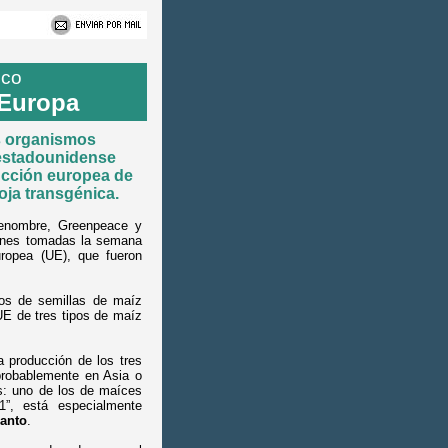
ico
 Europa
os organismos
 estadounidense
ucción europea de
oja transgénica.
 renombre, Greenpeace y
iones tomadas la semana
ropea (UE), que fueron
vos de semillas de maíz
UE de tres tipos de maíz
a producción de los tres
probablemente en Asia o
as: uno de los de maíces
1”, está especialmente
anto
.