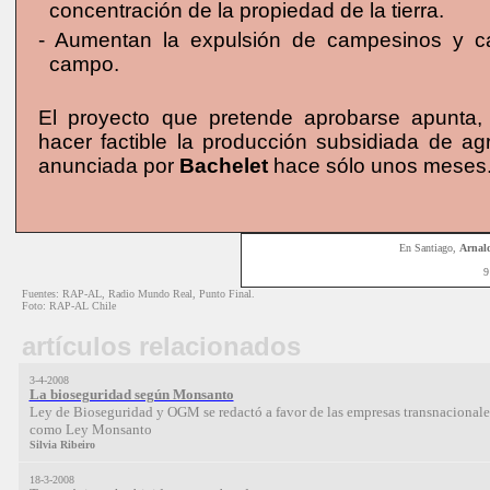
concentración de la propiedad de la tierra.
- Aumentan la expulsión de campesinos y c
campo.
El proyecto que pretende aprobarse apunta, 
hacer factible la producción subsidiada de ag
anunciada por
Bachelet
hace sólo unos meses
En Santiago
,
Arnal
9
Fuentes: RAP-AL, Radio Mundo Real, Punto Final.
Foto: RAP-AL Chile
artículos relacionados
3-4-2008
La bioseguridad según Monsanto
Ley de Bioseguridad y OGM se redactó a favor de las empresas transnacionales
como Ley Monsanto
Silvia Ribeiro
18-3-2008