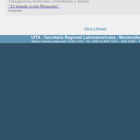
Transgénicos, herbicidas, contrabando y muerte
"El mundo según Monsanto"
Ecoportal
Volver a Portada
UITA - Secretaría Regional Latinoamericana - Montevide
Wilson Ferreira Aldunate 1229 / 201 - Tel. (598 2) 900 7473 - 902 1048 -