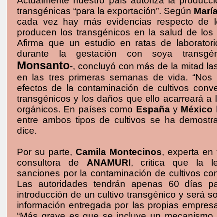
Actualmente nuestro país autoriza la producci
transgénicas “para la exportación”. Según
Marí
cada vez hay más evidencias respecto de 
producen los transgénicos en la salud de los
Afirma que un estudio en ratas de laboratori
durante la gestación con soya transg
Monsanto
-, concluyó con más de la mitad la
en las tres primeras semanas de vida. “Nos
efectos de la contaminación de cultivos conv
transgénicos y los daños que ello acarreará a l
orgánicos. En países como
España
y
México
entre ambos tipos de cultivos se ha demostra
dice.
Por su parte,
Camila Montecinos
, experta en
consultora de
ANAMURI
, critica que la l
sanciones por la contaminación de cultivos co
Las autoridades tendrán apenas 60 días pa
introducción de un cultivo transgénico y será s
información entregada por las propias empresa
“Más grave es que se incluye un mecanismo p