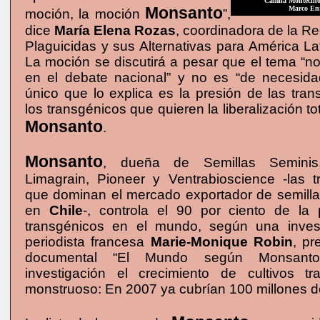
Camila Montecino
Monsanto
Marco En
moción, la moción
”,
dice
María Elena Rozas
, coordinadora de la R
Plaguicidas y sus Alternativas para América Lat
La moción se discutirá a pesar que el tema “n
en el debate nacional” y no es “de necesida
único que lo explica es la presión de las tra
los transgénicos que quieren la liberalización to
Monsanto
.
Monsanto
, dueña de Semillas Seminis,
Limagrain, Pioneer y Ventrabioscience -las t
que dominan el mercado exportador de semilla
en
Chile
-, controla el 90 por ciento de la
transgénicos en el mundo, según una invest
periodista francesa
Marie-Monique Robin
, pr
documental “El Mundo según Monsanto
investigación el crecimiento de cultivos t
monstruoso: En 2007 ya cubrían 100 millones d