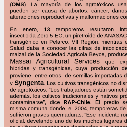
(
OMS
). La mayoría de los agrotóxicos u
pueden ser causa de abortos, cáncer, daños
alteraciones reproductivas y malformaciones co
En enero, 13 temporeros resultaron into
insecticida Zero 5 EC, un piretroide de ANASAC
transgénico en Pelarco, VII Región, mientras e
Salud daba a conocer las cifras de intoxicad
maizal de la Sociedad Agrícola Beyce, produce
Massai Agricultural Services
que expo
híbridas y transgénicas, cuya producción d
proviene -entre otros- de semillas importadas
Syngenta
y
. Los cultivos transgénicos no di
de agrotóxicos. “Los trabajadores están sometid
además, los cultivos tradicionales y nativos p
contaminarse”, dice
RAP-Chile
. El predio s
misma comuna donde, el 2004, temporeras de
sufrieron graves quemaduras. “Ese incidente ro
oficial, develando uno de los muchos lugares 