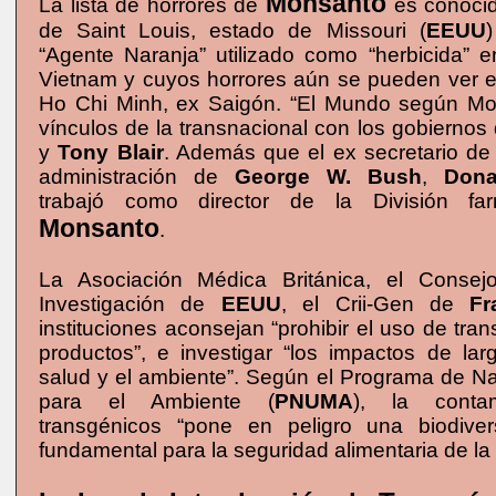
Monsanto
La lista de horrores de
es conocid
de Saint Louis, estado de Missouri (
EEUU
)
“Agente Naranja” utilizado como “herbicida” e
Vietnam y cuyos horrores aún se pueden ver 
Ho Chi Minh, ex Saigón. “El Mundo según Mo
vínculos de la transnacional con los gobiernos
y
Tony Blair
. Además que el ex secretario de
administración de
George W. Bush
,
Dona
trabajó como director de la División fa
Monsanto
.
La Asociación Médica Británica, el Consej
Investigación de
EEUU
, el Crii-Gen de
Fr
instituciones aconsejan “prohibir el uso de tra
productos”, e investigar “los impactos de lar
salud y el ambiente”. Según el Programa de N
para el Ambiente (
PNUMA
), la conta
transgénicos “pone en peligro una biodive
fundamental para la seguridad alimentaria de l