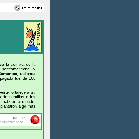
ra la compra de la
n norteamericana y
Sementes
,
radicada
 pagado fue de 100
oeste
fortalecerá su
s de semillas a los
de maíz en el mundo.
 plantaron algo más
Rel-UITA
e septiembre de 2007