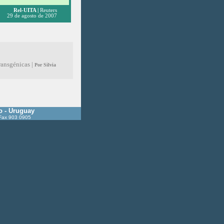
Rel-UITA
|
Reuters
29 de agosto de 2007
ransgénicas |
Por Silvia
o - Uruguay
 Fax 903 0905