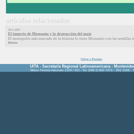
artículos relacionados
30-5-2007
El imperio de Monsanto y la destrucción del maíz
El monopolio más marcado de la historia lo tiene Monsanto con las semillas t
Ribeiro
Volver a Portada
UITA - Secretaría Regional Latinoamericana - Montevide
Wilson Ferreira Aldunate 1229 / 201 - Tel. (598 2) 900 7473 - 902 1048 -