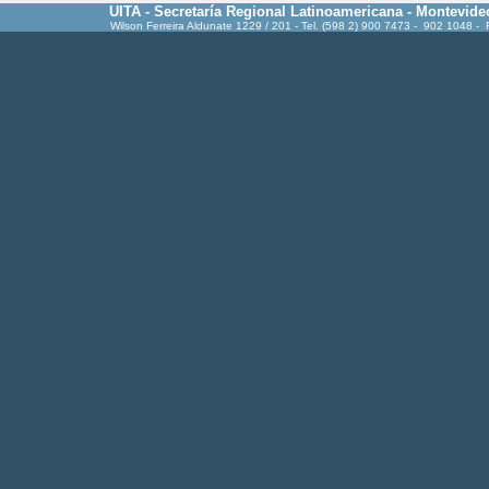
UITA - Secretaría Regional Latinoamericana - Montevide
Wilson Ferreira Aldunate 1229 / 201 - Tel. (598 2) 900 7473 - 902 1048 -