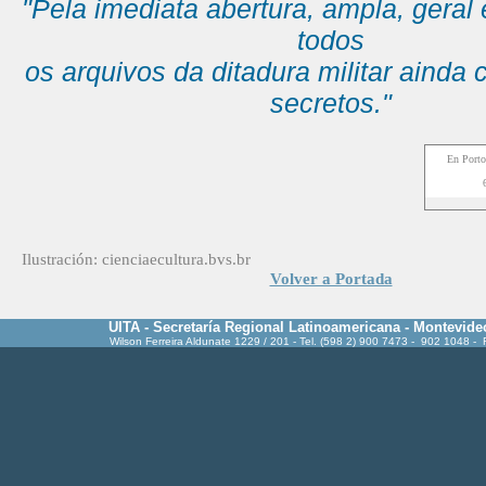
"Pela imediata abertura, ampla, geral e
todos
os arquivos da ditadura militar ainda
secretos."
En Porto
6 d
Ilustración: cienciaecultura.bvs.br
Volver a Portada
UITA - Secretaría Regional Latinoamericana - Montevide
Wilson Ferreira Aldunate 1229 / 201 - Tel. (598 2) 900 7473 - 902 1048 -