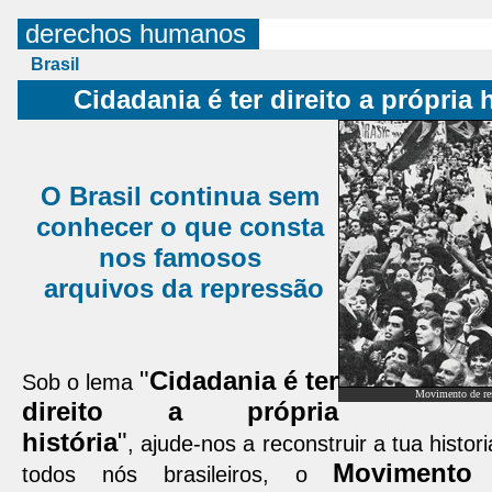
derechos humanos
Brasil
Cidadania é ter direito a própria h
O Brasil continua sem
conhecer o que consta
nos famosos
arquivos da repressão
"
Cidadania é ter
Sob o lema
Movimento de res
direito a própria
história
"
, ajude-nos a reconstruir a tua histor
Movimento 
todos nós brasileiros, o