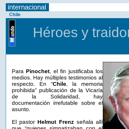
internacional
Chile
Héroes y traido
Para
Pinochet
, el fin justificaba los
medios. Hay múltiples testimonios al
respecto. En “
Chile
, la memoria
prohibida” publicación de la Vicaría
de la Solidaridad, hay
documentación irrefutable sobre el
asunto.
El pastor
Helmut Frenz
señala allí
que “quienes simpatizaban con el