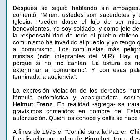
Después se siguió hablando sin ambage
comentó: “Miren, ustedes son sacerdotes y t
Iglesia. Pueden darse el lujo de ser mise
benevolentes. Yo soy soldado, y como jefe d
la responsabilidad de todo el pueblo chileno.
comunismo ha invadido al pueblo y yo tengo 
al comunismo. Los comunistas más peligr
miristas (
ndr
: integrantes del MIR). Hay que
porque si no, no cantan. La tortura es n
exterminar al comunismo’. Y con esas pal
terminada la audiencia”.
La expresión violación de los derechos h
fórmula eufemística y apaciguadora, sosti
Helmut Frenz
. En realidad -agrega- se trat
gravísimos cometidos en nombre del Est
autorización. Quien los conoce y calla se hace
A fines de 1975 el “Comité para la Paz en
Chi
fue disuelto por orden de
Pinochet
. Poco des