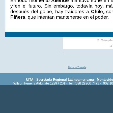
En todo momento
Allende
mantuvo su fe en l
y en el futuro. Sin embargo, todavía hoy, m
después del golpe, hay traidores a
Chile
, c
Piñera
, que intentan mantenerse en el poder.
En Montevideo
18 
Volver a Portada
UITA - Secretaría Regional Latinoamericana - Montevid
Wilson Ferreira Aldunate 1229 / 201 - Tel. (598 2) 900 7473 - 902 