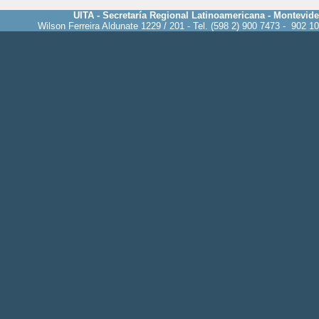
UITA - Secretaría Regional Latinoamericana - Montevid
Wilson Ferreira Aldunate 1229 / 201 - Tel. (598 2) 900 7473 - 902 