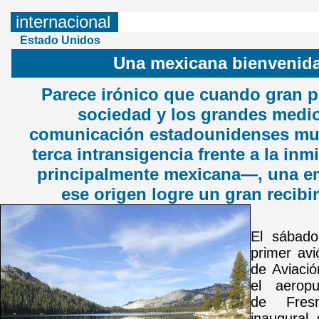
internacional
Estado Unidos
Una mexicana bienvenid
Parece irónico que cuando gran pa
sociedad y los grandes medi
comunicación estadounidenses mu
terca intransigencia frente a la in
principalmente mexicana—, una e
ese origen logre un gran recibi
El sábado
primer av
de Aviació
el aeropu
de Fres
inaugural