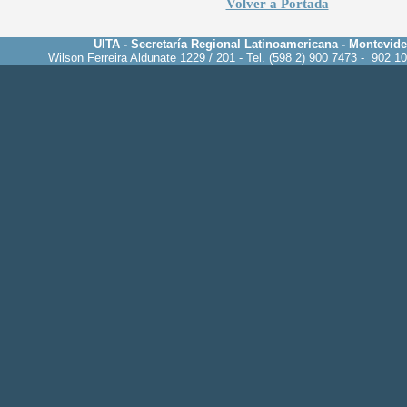
Volver a Portada
UITA - Secretaría Regional Latinoamericana - Montevid
Wilson Ferreira Aldunate 1229 / 201 - Tel. (598 2) 900 7473 - 902 