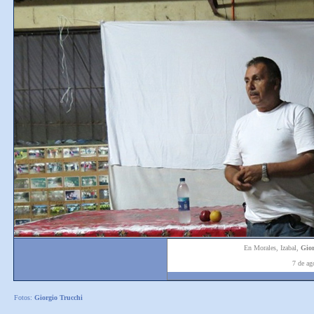
En Morales, Izabal,
Gior
7 de a
Fotos:
Giorgio Trucchi